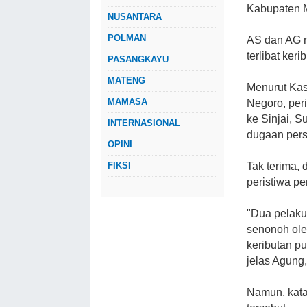
Kabupaten M
NUSANTARA
POLMAN
AS dan AG m
terlibat ker
PASANGKAYU
MATENG
Menurut Kas
MAMASA
Negoro, per
ke Sinjai, S
INTERNASIONAL
dugaan pers
OPINI
Tak terima,
FIKSI
peristiwa pe
"Dua pelaku 
senonoh ole
keributan pu
jelas Agung,
Namun, kat