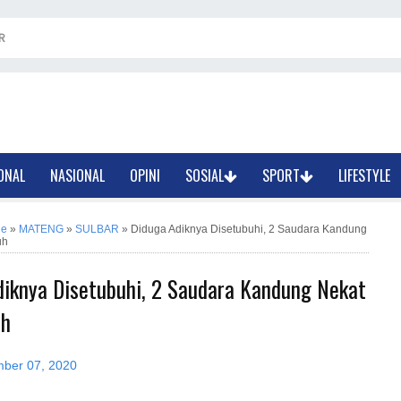
R
ONAL
NASIONAL
OPINI
SOSIAL
SPORT
LIFESTYLE
ne
»
MATENG
»
SULBAR
»
Diduga Adiknya Disetubuhi, 2 Saudara Kandung
uh
diknya Disetubuhi, 2 Saudara Kandung Nekat
h
mber 07, 2020