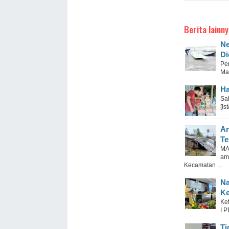
Berita lainny
Ne
Di
Pe
Ma
Ha
Sa
[I
An
Te
MA
am
Kecamatan ...
Na
Ke
Ke
I P
Ti