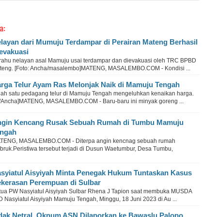
a:
layan dari Mumuju Terdampar di Perairan Mateng Berhasil
evakuasi
rahu nelayan asal Mamuju usai terdampar dan dievakuasi oleh TRC BPBD
teng. [Foto: Ancha/masalembo]MATENG, MASALEMBO.COM - Kondisi ...
rga Telur Ayam Ras Melonjak Naik di Mamuju Tengah
lah satu pedagang telur di Mamuju Tengah mengeluhkan kenaikan harga.
st/Ancha]MATENG, MASALEMBO.COM - Baru-baru ini minyak goreng ...
gin Kencang Rusak Sebuah Rumah di Tumbu Mamuju
ngah
TENG, MASALEMBO.COM - Diterpa angin kencnag sebuah rumah
bruk.Peristiwa tersebut terjadi di Dusun Waetumbur, Desa Tumbu,
syiatul Aisyiyah Minta Penegak Hukum Tuntaskan Kasus
kerasan Perempuan di Sulbar
tua PW Nasyiatul Aisyiyah Sulbar Rhena J Tapion saat membuka MUSDA
D Nasyiatul Aisyiyah Mamuju Tengah, Minggu, 18 Juni 2023 di Au ...
dak Netral, Oknum ASN Dilaporkan ke Bawaslu Palopo