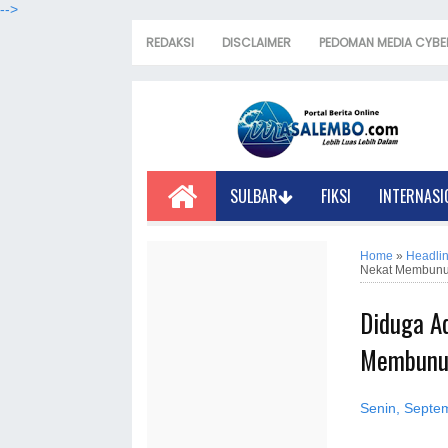
-->
REDAKSI
DISCLAIMER
PEDOMAN MEDIA CYBE
SULBAR
FIKSI
INTERNASI
Home
»
Headli
Nekat Membun
Diduga A
Membunu
Senin, Septe