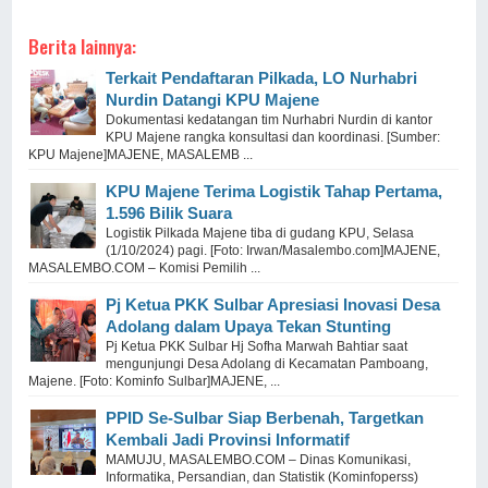
Berita lainnya:
Terkait Pendaftaran Pilkada, LO Nurhabri
Nurdin Datangi KPU Majene
Dokumentasi kedatangan tim Nurhabri Nurdin di kantor
KPU Majene rangka konsultasi dan koordinasi. [Sumber:
KPU Majene]MAJENE, MASALEMB ...
KPU Majene Terima Logistik Tahap Pertama,
1.596 Bilik Suara
Logistik Pilkada Majene tiba di gudang KPU, Selasa
(1/10/2024) pagi. [Foto: Irwan/Masalembo.com]MAJENE,
MASALEMBO.COM – Komisi Pemilih ...
Pj Ketua PKK Sulbar Apresiasi Inovasi Desa
Adolang dalam Upaya Tekan Stunting
Pj Ketua PKK Sulbar Hj Sofha Marwah Bahtiar saat
mengunjungi Desa Adolang di Kecamatan Pamboang,
Majene. [Foto: Kominfo Sulbar]MAJENE, ...
PPID Se-Sulbar Siap Berbenah, Targetkan
Kembali Jadi Provinsi Informatif
MAMUJU, MASALEMBO.COM – Dinas Komunikasi,
Informatika, Persandian, dan Statistik (Kominfoperss)