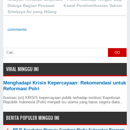
Diduga Bagian Pesawat
Kawal Pendistribusian Vaksin
Sriwijaya Air yang Hilang
Kontak
comments
GO
VIRAL MINGGU INI
Menghadapi Krisis Kepercayaan: Rekomendasi untuk
Reformasi Polri
Ilustrasi (ist) KRISIS kepercayaan publik terhadap institusi Kepolisian
Republik Indonesia (Polri) menjadi isu utama yang harus segera diata...
BERITA POPULER MINGGU INI
BPJS Kesehatan Mamuju Gandeng Media Sukseskan Program