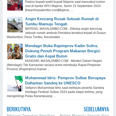
Paslon bupati-wakil bupati Majene saat mencabut nomor
urut di kantor KPU Majene, Senin 23 September 2024.
[Irwan/masalembo.com]Majene, ...
Angin Kencang Rusak Sebuah Rumah di
Tumbu Mamuju Tengah
MATENG, MASALEMBO.COM - Diterpa angin kencnag
sebuah rumah ambruk.Peristiwa tersebut terjadi di Dusun
Waetumbur, Desa Tumbu, Kecamatan ...
Mendagri Buka Rapimprov Kadin Sultra,
Dukung Penuh Program Makanan Bergizi
Gratis dan Aspal Buton
KENDARI, MASALEMBO.COM - Menteri Dalam Negeri
(Mendagri) Tito Karnavian secara resmi membuka Rapat Pimpinan
Provinsi (Rapimprov) Kamar ...
Muhammad Idris: Pemprov Sulbar Berupaya
Daftarkan Sandeq ke UNESCO
Sekprov Muhammad Idris saat melepas peserta Sandeq
Heritage Festival Sulbar 2024 pada etape kelima, yang
mengelilingi Pulau Karampuang ...
BERIKUTNYA
SEBELUMNYA
Nelayan Temukan Serpihan,
Polres Mamuju Tengah Siap