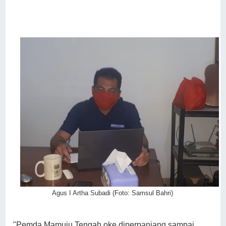
Agus I Artha Subadi (Foto: Samsul Bahri)
"Pemda Mamuju Tengah oke diperpanjang sampai