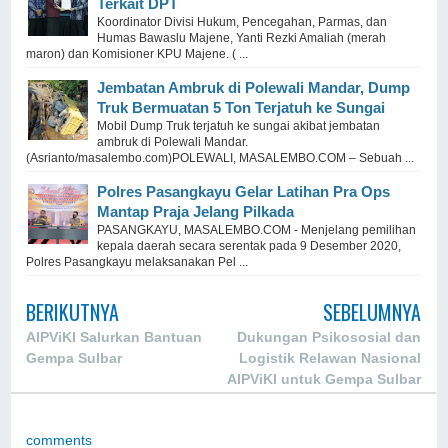
Terkait DPT
Koordinator Divisi Hukum, Pencegahan, Parmas, dan
Humas Bawaslu Majene, Yanti Rezki Amaliah (merah
maron) dan Komisioner KPU Majene. ( ...
Jembatan Ambruk di Polewali Mandar, Dump
Truk Bermuatan 5 Ton Terjatuh ke Sungai
Mobil Dump Truk terjatuh ke sungai akibat jembatan
ambruk di Polewali Mandar.
(Asrianto/masalembo.com)POLEWALI, MASALEMBO.COM – Sebuah ...
Polres Pasangkayu Gelar Latihan Pra Ops
Mantap Praja Jelang Pilkada
PASANGKAYU, MASALEMBO.COM - Menjelang pemilihan
kepala daerah secara serentak pada 9 Desember 2020,
Polres Pasangkayu melaksanakan Pel ...
BERIKUTNYA
SEBELUMNYA
AIPViKI Salurkan Bantuan
Dukungan Psikososial dan
Gempa Sulbar
Logistik Relawan Nasional
AIPViKI untuk Gempa Sulbar
comments