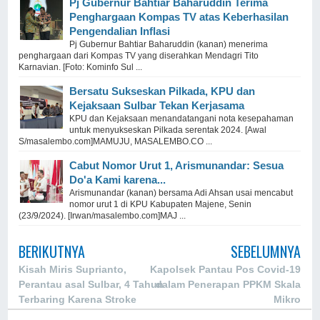
Pj Gubernur Bahtiar Baharuddin Terima
Penghargaan Kompas TV atas Keberhasilan
Pengendalian Inflasi
Pj Gubernur Bahtiar Baharuddin (kanan) menerima
penghargaan dari Kompas TV yang diserahkan Mendagri Tito
Karnavian. [Foto: Kominfo Sul ...
Bersatu Sukseskan Pilkada, KPU dan
Kejaksaan Sulbar Tekan Kerjasama
KPU dan Kejaksaan menandatangani nota kesepahaman
untuk menyukseskan Pilkada serentak 2024. [Awal
S/masalembo.com]MAMUJU, MASALEMBO.CO ...
Cabut Nomor Urut 1, Arismunandar: Sesua
Do'a Kami karena...
Arismunandar (kanan) bersama Adi Ahsan usai mencabut
nomor urut 1 di KPU Kabupaten Majene, Senin
(23/9/2024). [Irwan/masalembo.com]MAJ ...
BERIKUTNYA
SEBELUMNYA
Kisah Miris Suprianto,
Kapolsek Pantau Pos Covid-19
Perantau asal Sulbar, 4 Tahun
dalam Penerapan PPKM Skala
Terbaring Karena Stroke
Mikro