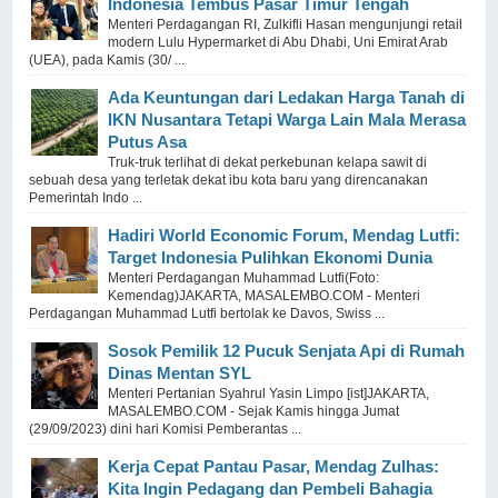
Indonesia Tembus Pasar Timur Tengah
Menteri Perdagangan RI, Zulkifli Hasan mengunjungi retail
modern Lulu Hypermarket di Abu Dhabi, Uni Emirat Arab
(UEA), pada Kamis (30/ ...
Ada Keuntungan dari Ledakan Harga Tanah di
IKN Nusantara Tetapi Warga Lain Mala Merasa
Putus Asa
Truk-truk terlihat di dekat perkebunan kelapa sawit di
sebuah desa yang terletak dekat ibu kota baru yang direncanakan
Pemerintah Indo ...
Hadiri World Economic Forum, Mendag Lutfi:
Target Indonesia Pulihkan Ekonomi Dunia
Menteri Perdagangan Muhammad Lutfi(Foto:
Kemendag)JAKARTA, MASALEMBO.COM - Menteri
Perdagangan Muhammad Lutfi bertolak ke Davos, Swiss ...
Sosok Pemilik 12 Pucuk Senjata Api di Rumah
Dinas Mentan SYL
Menteri Pertanian Syahrul Yasin Limpo [ist]JAKARTA,
MASALEMBO.COM - Sejak Kamis hingga Jumat
(29/09/2023) dini hari Komisi Pemberantas ...
Kerja Cepat Pantau Pasar, Mendag Zulhas:
Kita Ingin Pedagang dan Pembeli Bahagia