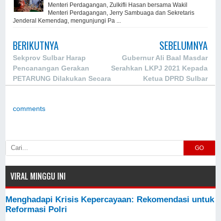
Menteri Perdagangan, Zulkifli Hasan bersama Wakil
Menteri Perdagangan, Jerry Sambuaga dan Sekretaris
Jenderal Kemendag, mengunjungi Pa ...
BERIKUTNYA
SEBELUMNYA
Sekprov Sulbar Harap
Gubernur Ali Baal Masdar
Pencanangan Gerakan
Serahkan LKPJ 2021 Kepada
PETARUNG Dilakukan Secara
Ketua DPRD Sulbar
Berkelanjutan
comments
GO
VIRAL MINGGU INI
Menghadapi Krisis Kepercayaan: Rekomendasi untuk
Reformasi Polri