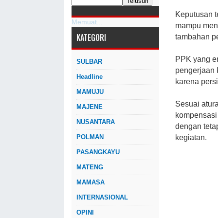
Keputusan t
Memuat...
mampu menye
KATEGORI
tambahan p
PPK yang e
SULBAR
pengerjaan 
Headline
karena persi
MAMUJU
Sesuai atur
MAJENE
kompensasi
NUSANTARA
dengan teta
POLMAN
kegiatan.
PASANGKAYU
MATENG
MAMASA
INTERNASIONAL
OPINI