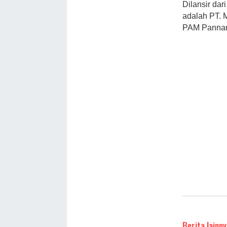
Dilansir da
adalah PT. 
PAM Pannara
Berita lainny