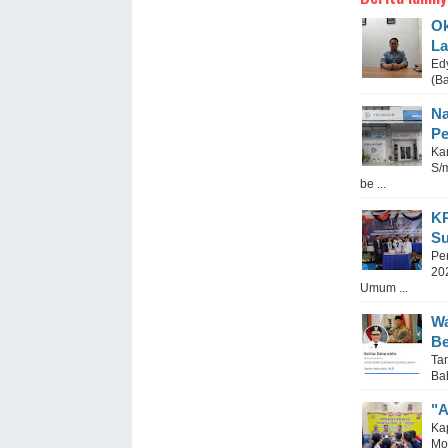
Ok
La
Ed
(B
Na
Pe
Ka
S/
be ...
KP
Su
Pe
20
Umum ...
Wa
Be
Ta
Ba
"A
Ka
Mo