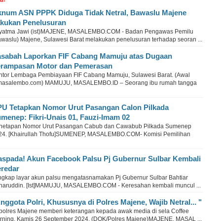
num ASN PPPK Diduga Tidak Netral, Bawaslu Majene
kukan Penelusuran
yatma Jawi (ist)MAJENE, MASALEMBO.COM - Badan Pengawas Pemilu
awaslu) Majene, Sulawesi Barat melakukan penelusuran terhadap seoran ...
sabah Laporkan FIF Cabang Mamuju atas Dugaan
rampasan Motor dan Pemerasan
ntor Lembaga Pembiayaan FIF Cabang Mamuju, Sulawesi Barat. (Awal
masalembo.com) MAMUJU, MASALEMBO.ID – Seorang ibu rumah tangga
U Tetapkan Nomor Urut Pasangan Calon Pilkada
menep: Fikri-Unais 01, Fauzi-Imam 02
netapan Nomor Urut Pasangan Cabub dan Cawabub Pilkada Sumenep
24. [Khairullah Thofu]SUMENEP, MASALEMBO.COM- Komisi Pemilihan
spada! Akun Facebook Palsu Pj Gubernur Sulbar Kembali
redar
ngkap layar akun palsu mengatasnamakan Pj Gubernur Sulbar Bahtiar
haruddin. [Ist]MAMUJU, MASALEMBO.COM - Keresahan kembali muncul ...
nggota Polri, Khususnya di Polres Majene, Wajib Netral... "
polres Majene memberi keterangan kepada awak media di sela Coffee
rning, Kamis 26 September 2024. (DOK/Polres Majene)MAJENE, MASAL ...