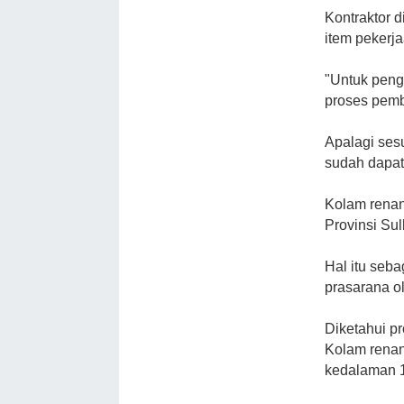
Kontraktor 
item pekerj
"Untuk penge
proses pemb
Apalagi sesua
sudah dapat 
Kolam rena
Provinsi Su
Hal itu seb
prasarana o
Diketahui pr
Kolam renang
kedalaman 1