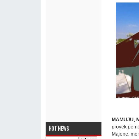
MAMUJU, 
proyek pemb
HOT NEWS
Majene, mem