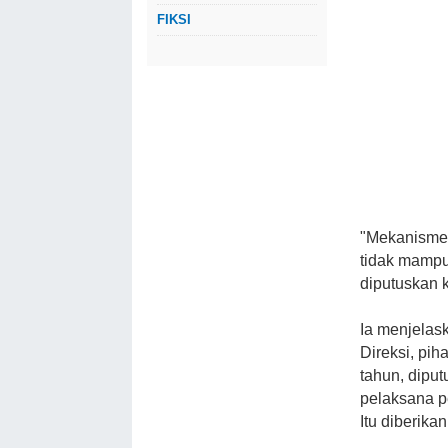
FIKSI
"Mekanismen
tidak mampu
diputuskan k
Ia menjelas
Direksi, pi
tahun, dipu
pelaksana p
Itu diberik