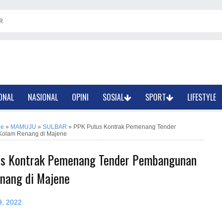
R
ONAL
NASIONAL
OPINI
SOSIAL
SPORT
LIFESTYLE
ne
»
MAMUJU
»
SULBAR
»
PPK Putus Kontrak Pemenang Tender
olam Renang di Majene
s Kontrak Pemenang Tender Pembangunan
nang di Majene
9, 2022