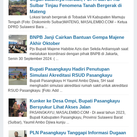
Sulbar Tinjau Fenomena Tanah Bergerak di
Mateng
Lokasi tanah bergerak di Tobadak VII Kabupaten Mamuju
Tengah (Foto: Diskominfo Sulbar)MATENG, MASALEMBO.COM – Ketua
DPRD Sulawesi Bara ...
BNPB Janji Cairkan Bantuan Gempa Majene
Akhir Oktober
Pjs Bupati Majene Habibie Azis dan Sekda Ardiansyah saat
melalukan koordinasi dengan pihak BNPB di Jakarta,
Senin 30 September 2024. ( ...
Bupati Pasangkayu Hadiri Penutupan
Simulasi Akreditasi RSUD Pasangkayu
Bupati Pasangkayu H Yaumil Ambo Djiwa, SH saat
menghadiri simulasi akreditasi rumah sakit untuk akreditasi
RSUD Pasangkayu. [Foto: Add ...
Kunker ke Desa Ompi, Bupati Pasangkayu
Bersyukur Lihat Akses Jalan
PASANGKAYU, MASALEMBO.COM - Di awal tahun 2023,
Bupati Kabupaten Pasangkayu, Provinsi Sulawesi Barat
(Sulbar), Yaumil Ambo Djiwa kunju ...
PLN Pasangkayu Tanggapi Informasi Dugaan