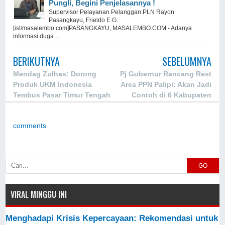
Pungli, Begini Penjelasannya !
Supervisor Pelayanan Pelanggan PLN Rayon
Pasangkayu, Frieldo E G.
[ist/masalembo.com]PASANGKAYU, MASALEMBO.COM - Adanya
informasi duga ...
BERIKUTNYA
SEBELUMNYA
Mendag Zulhas: Dorong
Pj Gubernur Rancang Rest
Produk UKM Indonesia
Area PPN Palipi: Akan Jadi
Tembus Pasar Timur Tengah
Contoh di 6 Kabupaten
comments
GO
VIRAL MINGGU INI
Menghadapi Krisis Kepercayaan: Rekomendasi untuk