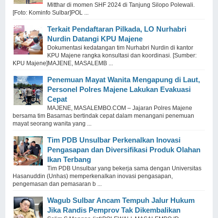
Mitthar di momen SHF 2024 di Tanjung Silopo Polewali.
[Foto: Kominfo Sulbar]POL ...
Terkait Pendaftaran Pilkada, LO Nurhabri
Nurdin Datangi KPU Majene
Dokumentasi kedatangan tim Nurhabri Nurdin di kantor
KPU Majene rangka konsultasi dan koordinasi. [Sumber:
KPU Majene]MAJENE, MASALEMB ...
Penemuan Mayat Wanita Mengapung di Laut,
Personel Polres Majene Lakukan Evakuasi
Cepat
MAJENE, MASALEMBO.COM – Jajaran Polres Majene
bersama tim Basarnas bertindak cepat dalam menangani penemuan
mayat seorang wanita yang ...
Tim PDB Unsulbar Perkenalkan Inovasi
Pengasapan dan Diversifikasi Produk Olahan
Ikan Terbang
Tim PDB Unsulbar yang bekerja sama dengan Universitas
Hasanuddin (Unhas) memperkenalkan inovasi pengasapan,
pengemasan dan pemasaran b ...
Wagub Sulbar Ancam Tempuh Jalur Hukum
Jika Randis Pemprov Tak Dikembalikan