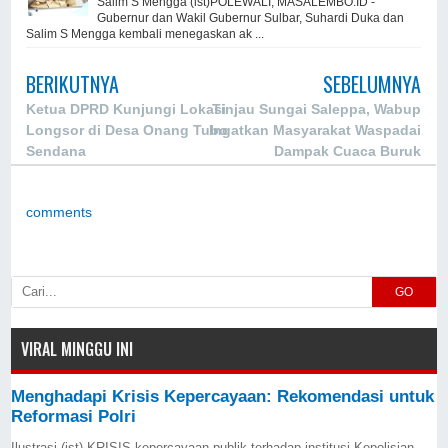
Salim S Mengga (ist)POLEWALI, MASALEMBO.ID -
Gubernur dan Wakil Gubernur Sulbar, Suhardi Duka dan
Salim S Mengga kembali menegaskan ak ...
BERIKUTNYA
SEBELUMNYA
Ketua DPRD Kunjungi Lokasi
Tinjau Sungai Saleppa, Wabup
Longsor di Desa Onang Tubo
Ingatkan Masyarakat Waspadai
Sendana
Dampak Cuaca Buruk
comments
GO
VIRAL MINGGU INI
Menghadapi Krisis Kepercayaan: Rekomendasi untuk
Reformasi Polri
Ilustrasi (ist) KRISIS kepercayaan publik terhadap institusi Kepolisian