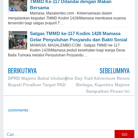
TMMD Ke-117 Ditandai dengan Makan
Bersama
Mamasa, Masalembo.com - Kebersamaan dalam
menjalankan kegiatan TMMD Kodim 1428/Mamasa membawa nuansa
tersendiri bagi satgas prajurit T ...
Satgas TMMD ke-117 Kodim 1428 Mamasa
Gelar Penyuluhan Posyandu dan Bakti Sosial
MAMASA, MASALEMBO.COM - Satgas TMMD ke-117
Kodim 1428/Mamasa peduli kesehatan bagi warga Desa
Balla Tumuka melalui Penyuluhan Posyandu ...
BERIKUTNYA
SEBELUMNYA
DPRD Majene Bakal Undang
One Day Trail Adventure Resmi
Bupati Finalkan Target PAD
Berlaga, Kapolres Majene
Sampaikan Pesan Ini
comments
GO