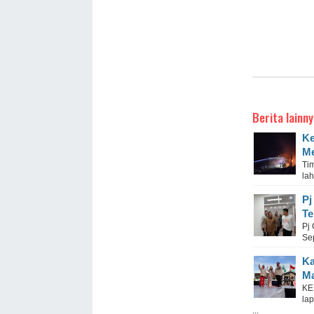
Berita lainny
Ke
Me
Ti
lah
Pj
Te
Pj
Se
Ka
Ma
KE
la
...