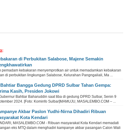
a:
bakaran di Perbukitan Salabose, Majene Semakin
ngkhawatirkan
m pemadam kebakaran menyemprotkan air untuk memadamkan kebakaran
an di perbukitan lingkungan Salabose, Kelurahan Pangngaliali, Ma ...
 Bahtiar Bangga Gedung DPRD Sulbar Tahan Gempa:
rima Kasih, Presiden Jokowi
 Gubernur Bahtiar Baharuddin saat tiba di gedung DPRD Sulbar, Senin 9
ptember 2024. [Foto: Kominfo Sulbar]MAMUJU, MASALEMBO.COM – ...
mpanye Akbar Paslon Yudhi-Nirna Dihadiri Ribuan
syarakat Kota Kendari
NDARI, MASALEMBO.COM - Ribuan masyarakat Kota Kendari memadati
pangan eks MTQ dalam menghadiri kampanye akbar pasangan Calon Wali