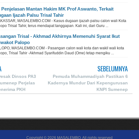
i Penjelasan Mantan Hakim MK Prof Aswanto, Terkait
gaan Ijazah Palsu Trisal Tahir
KASSAR, MASALEMBO.COM - Kasus dugaan ijazah palsu calon wali Kota
opo Trisal Tahir, terus mendapat tanggapan. Kali ini, dari Guru ...
sangan Trisal - Akhmad Akhirnya Memenuhi Syarat Ikut
lwakot Palopo
LOPO, MASALEMBO.COM - Pasangan calon wali kota dan wakil wali kota
opo, Trisal Tahir -Akhmad Syarifuddin Daud (Ome) tetap mengiku ...
A
SEBELUMNYA
esak Dinsos PA3
Pemuda Muhammadiyah Pastikan 6
umenep Perjelas
Kadernya Mundur Dari Kepengurusan
Penerima PKH
KNPI Sumenep
Copyright ©
2026
MASALEMBO
. All rights reserved