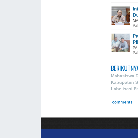
In
Du
MA
Pal
Pa
Pi
PA
Pal
BERIKUTNY
Mahasiswa D
Kabupaten S
Labelisasi 
comments