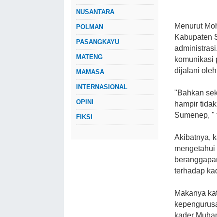
NUSANTARA
Menurut Moh
POLMAN
Kabupaten 
PASANGKAYU
administrasi
MATENG
komunikasi 
dijalani ol
MAMASA
INTERNASIONAL
"Bahkan sek
OPINI
hampir tida
Sumenep, " 
FIKSI
Akibatnya, 
mengetahui 
beranggapan
terhadap ka
Makanya kat
kepengurus
kader Muha