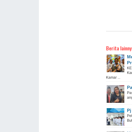
Berita lainny
Me
Pr
KE
Ka
Kamar ...
Pa
Pas
an
Pj
Pe
Bu