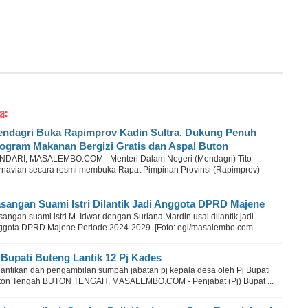
a:
ndagri Buka Rapimprov Kadin Sultra, Dukung Penuh
ogram Makanan Bergizi Gratis dan Aspal Buton
NDARI, MASALEMBO.COM - Menteri Dalam Negeri (Mendagri) Tito
rnavian secara resmi membuka Rapat Pimpinan Provinsi (Rapimprov)
sangan Suami Istri Dilantik Jadi Anggota DPRD Majene
angan suami istri M. Idwar dengan Suriana Mardin usai dilantik jadi
ggota DPRD Majene Periode 2024-2029. [Foto: egi/masalembo.com ...
 Bupati Buteng Lantik 12 Pj Kades
lantikan dan pengambilan sumpah jabatan pj kepala desa oleh Pj Bupati
ton Tengah BUTON TENGAH, MASALEMBO.COM - Penjabat (Pj) Bupat ...