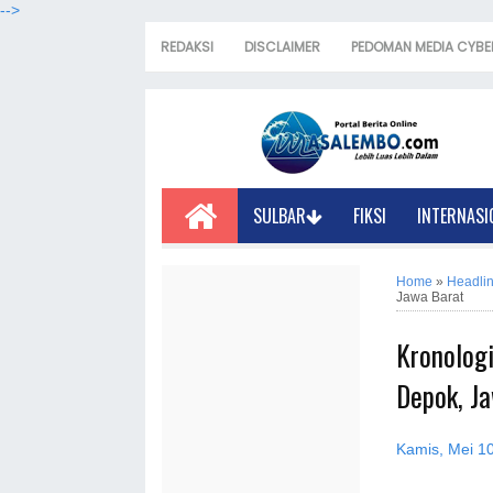
-->
REDAKSI
DISCLAIMER
PEDOMAN MEDIA CYBE
SULBAR
FIKSI
INTERNASI
Home
»
Headli
Jawa Barat
Kronolog
Depok, J
Kamis, Mei 1