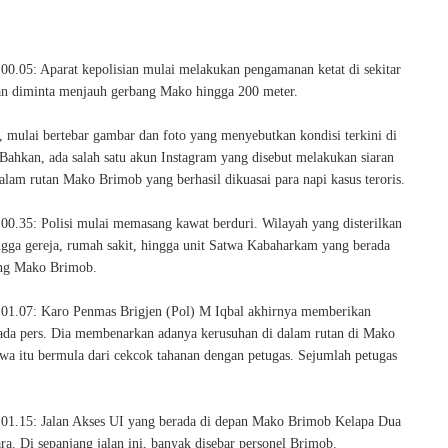
 00.05: Aparat kepolisian mulai melakukan pengamanan ketat di sekitar
n diminta menjauh gerbang Mako hingga 200 meter.
, mulai bertebar gambar dan foto yang menyebutkan kondisi terkini di
ahkan, ada salah satu akun Instagram yang disebut melakukan siaran
alam rutan Mako Brimob yang berhasil dikuasai para napi kasus teroris.
 00.35: Polisi mulai memasang kawat berduri. Wilayah yang disterilkan
ngga gereja, rumah sakit, hingga unit Satwa Kabaharkam yang berada
ing Mako Brimob.
 01.07: Karo Penmas Brigjen (Pol) M Iqbal akhirnya memberikan
ada pers. Dia membenarkan adanya kerusuhan di dalam rutan di Mako
iwa itu bermula dari cekcok tahanan dengan petugas. Sejumlah petugas
 01.15: Jalan Akses UI yang berada di depan Mako Brimob Kelapa Dua
ra. Di sepanjang jalan ini, banyak disebar personel Brimob.