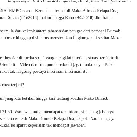
Tampak depan Mako Brimob Kelapa Dua, Depok, Jawa Barat (Foto: antara)
ALEMBO.com - Kerusuhan terjadi di Mako Brimob Kelapa Dua,
rat, Selasa (8/5/2018) malam hingga Rabu (9/5/2018) dini hari.
bermula dari cekcok antara tahanan dan petugas dari personel Brimob
membesar hingga polisi harus mensterilkan lingkungan di sekitar Mako
i beredar di media sosial yang mengklaim terkait situasi terakhir di
rimob itu. Video dan foto pun beredar di jagat dunia maya. Polri
akat tak langsung percaya informasi-informasi itu,
arnya terjadi?
asi yang kita ketahui hingga kini tentang kondisi Mako Brimob.
ul 21.30: Wartawan mulai mendapatkan informasi tentang jebolnya
asus terorisme di Mako Brimob Kelapa Dua, Depok. Namun, upaya
kukan ke aparat kepolisian tak mendapat jawaban.