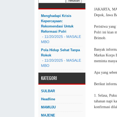
JAKARTA, MAS
Depok, Jawa Ba
Menghadapi Krisis
Kepercayaan:
Rekomendasi Untuk
Peristiwa yang 
Reformasi Polri
Polri ini kian 
- 11/20/2025
- MASALE
Brimob.
MBO
Banyak informas
Pola Hidup Sehat Tanpa
Markas Korps B
Rokok
- 11/20/2025
- MASALE
meminta masyar
MBO
Apa yang seben
KATEGORI
Berikut inform
SULBAR
1. Selasa, Puk
Headline
tahanan napi k
konfirmasi dila
MAMUJU
MAJENE