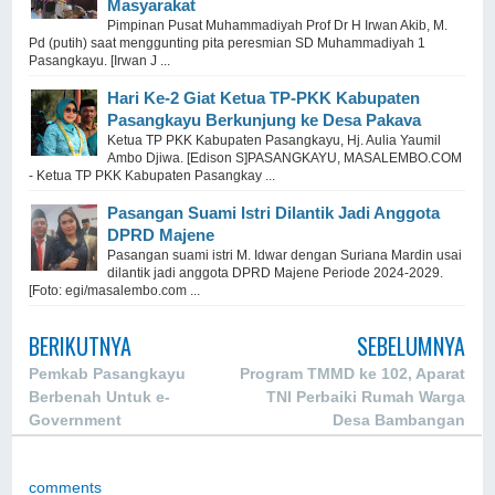
Masyarakat
Pimpinan Pusat Muhammadiyah Prof Dr H Irwan Akib, M.
Pd (putih) saat menggunting pita peresmian SD Muhammadiyah 1
Pasangkayu. [Irwan J ...
Hari Ke-2 Giat Ketua TP-PKK Kabupaten
Pasangkayu Berkunjung ke Desa Pakava
Ketua TP PKK Kabupaten Pasangkayu, Hj. Aulia Yaumil
Ambo Djiwa. [Edison S]PASANGKAYU, MASALEMBO.COM
- Ketua TP PKK Kabupaten Pasangkay ...
Pasangan Suami Istri Dilantik Jadi Anggota
DPRD Majene
Pasangan suami istri M. Idwar dengan Suriana Mardin usai
dilantik jadi anggota DPRD Majene Periode 2024-2029.
[Foto: egi/masalembo.com ...
BERIKUTNYA
SEBELUMNYA
Pemkab Pasangkayu
Program TMMD ke 102, Aparat
Berbenah Untuk e-
TNI Perbaiki Rumah Warga
Government
Desa Bambangan
comments