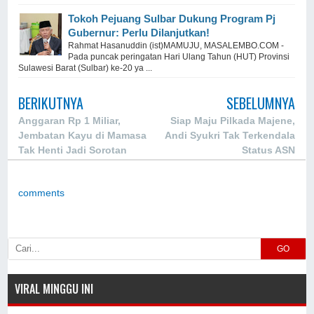
Tokoh Pejuang Sulbar Dukung Program Pj
Gubernur: Perlu Dilanjutkan!
Rahmat Hasanuddin (ist)MAMUJU, MASALEMBO.COM -
Pada puncak peringatan Hari Ulang Tahun (HUT) Provinsi
Sulawesi Barat (Sulbar) ke-20 ya ...
BERIKUTNYA
SEBELUMNYA
Anggaran Rp 1 Miliar,
Siap Maju Pilkada Majene,
Jembatan Kayu di Mamasa
Andi Syukri Tak Terkendala
Tak Henti Jadi Sorotan
Status ASN
comments
GO
VIRAL MINGGU INI