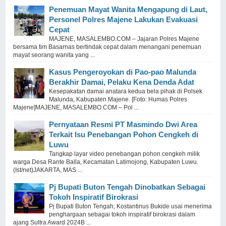
Penemuan Mayat Wanita Mengapung di Laut,
Personel Polres Majene Lakukan Evakuasi
Cepat
MAJENE, MASALEMBO.COM – Jajaran Polres Majene
bersama tim Basarnas bertindak cepat dalam menangani penemuan
mayat seorang wanita yang ...
Kasus Pengeroyokan di Pao-pao Malunda
Berakhir Damai, Pelaku Kena Denda Adat
Kesepakatan damai anatara kedua bela pihak di Polsek
Malunda, Kabupaten Majene. [Foto: Humas Polres
Majene]MAJENE, MASALEMBO.COM – Pol ...
Pernyataan Resmi PT Masmindo Dwi Area
Terkait Isu Penebangan Pohon Cengkeh di
Luwu
Tangkap layar video penebangan pohon cengkeh milik
warga Desa Rante Balla, Kecamatan Latimojong, Kabupaten Luwu.
(Ist/net)JAKARTA, MAS ...
Pj Bupati Buton Tengah Dinobatkan Sebagai
Tokoh Inspiratif Birokrasi
Pj Bupati Buton Tengah, Kostantinus Bukide usai menerima
penghargaan sebagai tokoh inspiratif birokrasi dalam
ajang Sultra Award 2024B ...