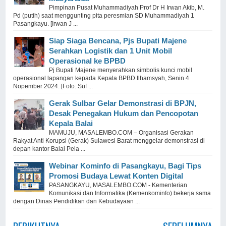
Pimpinan Pusat Muhammadiyah Prof Dr H Irwan Akib, M.
Pd (putih) saat menggunting pita peresmian SD Muhammadiyah 1
Pasangkayu. [Irwan J ...
Siap Siaga Bencana, Pjs Bupati Majene
Serahkan Logistik dan 1 Unit Mobil
Operasional ke BPBD
Pj Bupati Majene menyerahkan simbolis kunci mobil
operasional lapangan kepada Kepala BPBD Ilhamsyah, Senin 4
Nopember 2024. [Foto: Suf ...
Gerak Sulbar Gelar Demonstrasi di BPJN,
Desak Penegakan Hukum dan Pencopotan
Kepala Balai
MAMUJU, MASALEMBO.COM – Organisasi Gerakan
Rakyat Anti Korupsi (Gerak) Sulawesi Barat menggelar demonstrasi di
depan kantor Balai Pela ...
Webinar Kominfo di Pasangkayu, Bagi Tips
Promosi Budaya Lewat Konten Digital
PASANGKAYU, MASALEMBO.COM - Kementerian
Komunikasi dan Informatika (Kemenkominfo) bekerja sama
dengan Dinas Pendidikan dan Kebudayaan ...