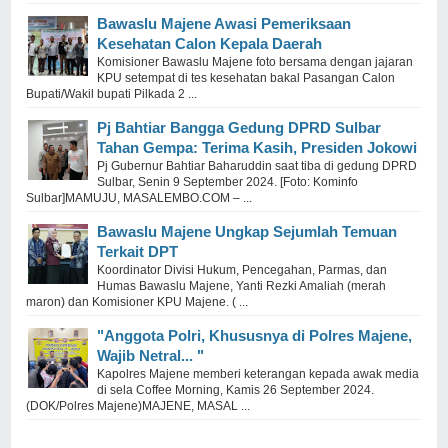
Bawaslu Majene Awasi Pemeriksaan
Kesehatan Calon Kepala Daerah
Komisioner Bawaslu Majene foto bersama dengan jajaran
KPU setempat di tes kesehatan bakal Pasangan Calon
Bupati/Wakil bupati Pilkada 2 ...
Pj Bahtiar Bangga Gedung DPRD Sulbar
Tahan Gempa: Terima Kasih, Presiden Jokowi
Pj Gubernur Bahtiar Baharuddin saat tiba di gedung DPRD
Sulbar, Senin 9 September 2024. [Foto: Kominfo
Sulbar]MAMUJU, MASALEMBO.COM – ...
Bawaslu Majene Ungkap Sejumlah Temuan
Terkait DPT
Koordinator Divisi Hukum, Pencegahan, Parmas, dan
Humas Bawaslu Majene, Yanti Rezki Amaliah (merah
maron) dan Komisioner KPU Majene. ( ...
"Anggota Polri, Khususnya di Polres Majene,
Wajib Netral... "
Kapolres Majene memberi keterangan kepada awak media
di sela Coffee Morning, Kamis 26 September 2024.
(DOK/Polres Majene)MAJENE, MASAL ...