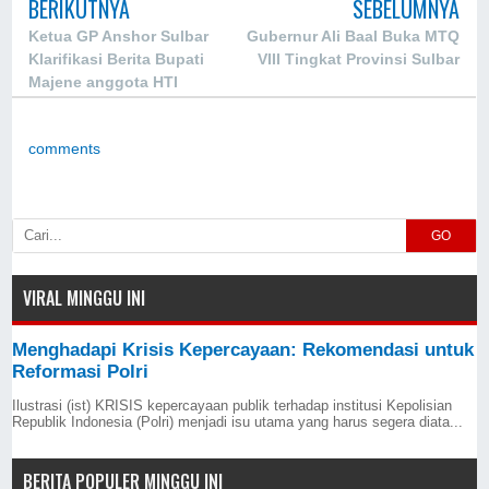
BERIKUTNYA
SEBELUMNYA
Ketua GP Anshor Sulbar
Gubernur Ali Baal Buka MTQ
Klarifikasi Berita Bupati
VIII Tingkat Provinsi Sulbar
Majene anggota HTI
comments
GO
VIRAL MINGGU INI
Menghadapi Krisis Kepercayaan: Rekomendasi untuk
Reformasi Polri
Ilustrasi (ist) KRISIS kepercayaan publik terhadap institusi Kepolisian
Republik Indonesia (Polri) menjadi isu utama yang harus segera diata...
BERITA POPULER MINGGU INI