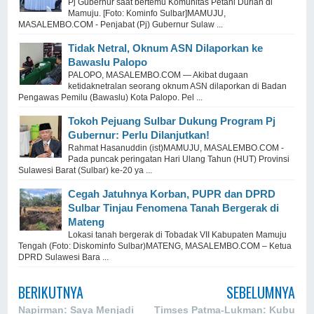
Pj Gubernur saat bertemu Komunitas Petani Durian di
Mamuju. [Foto: Kominfo Sulbar]MAMUJU,
MASALEMBO.COM - Penjabat (Pj) Gubernur Sulaw ...
Tidak Netral, Oknum ASN Dilaporkan ke
Bawaslu Palopo
PALOPO, MASALEMBO.COM — Akibat dugaan
ketidaknetralan seorang oknum ASN dilaporkan di Badan
Pengawas Pemilu (Bawaslu) Kota Palopo. Pel ...
Tokoh Pejuang Sulbar Dukung Program Pj
Gubernur: Perlu Dilanjutkan!
Rahmat Hasanuddin (ist)MAMUJU, MASALEMBO.COM -
Pada puncak peringatan Hari Ulang Tahun (HUT) Provinsi
Sulawesi Barat (Sulbar) ke-20 ya ...
Cegah Jatuhnya Korban, PUPR dan DPRD
Sulbar Tinjau Fenomena Tanah Bergerak di
Mateng
Lokasi tanah bergerak di Tobadak VII Kabupaten Mamuju
Tengah (Foto: Diskominfo Sulbar)MATENG, MASALEMBO.COM – Ketua
DPRD Sulawesi Bara ...
BERIKUTNYA
SEBELUMNYA
Napirman: Saya Menjadi
Timses Patma-Lukman: Kubu