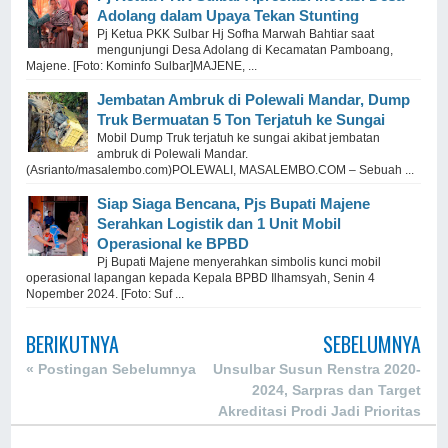
Adolang dalam Upaya Tekan Stunting
Pj Ketua PKK Sulbar Hj Sofha Marwah Bahtiar saat
mengunjungi Desa Adolang di Kecamatan Pamboang,
Majene. [Foto: Kominfo Sulbar]MAJENE, ...
Jembatan Ambruk di Polewali Mandar, Dump
Truk Bermuatan 5 Ton Terjatuh ke Sungai
Mobil Dump Truk terjatuh ke sungai akibat jembatan
ambruk di Polewali Mandar.
(Asrianto/masalembo.com)POLEWALI, MASALEMBO.COM – Sebuah ...
Siap Siaga Bencana, Pjs Bupati Majene
Serahkan Logistik dan 1 Unit Mobil
Operasional ke BPBD
Pj Bupati Majene menyerahkan simbolis kunci mobil
operasional lapangan kepada Kepala BPBD Ilhamsyah, Senin 4
Nopember 2024. [Foto: Suf ...
BERIKUTNYA
SEBELUMNYA
« Postingan Sebelumnya
Unsulbar Susun Renstra 2020-
2024, Sarpras dan Target
Akreditasi Prodi Jadi Prioritas