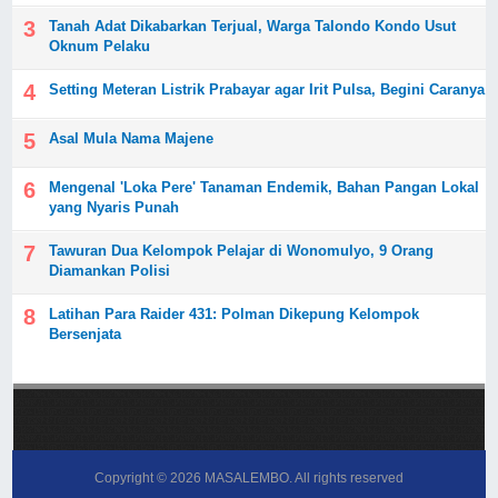
Tanah Adat Dikabarkan Terjual, Warga Talondo Kondo Usut
Oknum Pelaku
Setting Meteran Listrik Prabayar agar Irit Pulsa, Begini Caranya
Asal Mula Nama Majene
Mengenal 'Loka Pere' Tanaman Endemik, Bahan Pangan Lokal
yang Nyaris Punah
Tawuran Dua Kelompok Pelajar di Wonomulyo, 9 Orang
Diamankan Polisi
Latihan Para Raider 431: Polman Dikepung Kelompok
Bersenjata
Copyright ©
2026
MASALEMBO
. All rights reserved