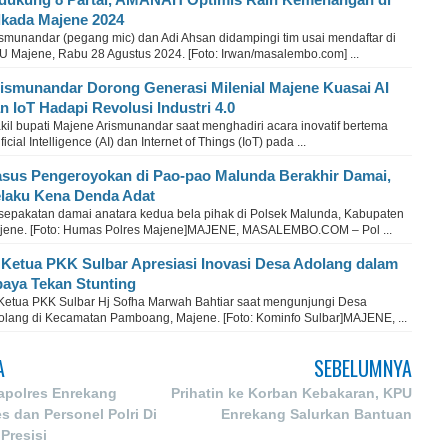
lkada Majene 2024
ismunandar (pegang mic) dan Adi Ahsan didampingi tim usai mendaftar di
U Majene, Rabu 28 Agustus 2024. [Foto: Irwan/masalembo.com] ...
ismunandar Dorong Generasi Milenial Majene Kuasai AI
n IoT Hadapi Revolusi Industri 4.0
kil bupati Majene Arismunandar saat menghadiri acara inovatif bertema
ificial Intelligence (AI) dan Internet of Things (IoT) pada ...
sus Pengeroyokan di Pao-pao Malunda Berakhir Damai,
laku Kena Denda Adat
sepakatan damai anatara kedua bela pihak di Polsek Malunda, Kabupaten
jene. [Foto: Humas Polres Majene]MAJENE, MASALEMBO.COM – Pol ...
 Ketua PKK Sulbar Apresiasi Inovasi Desa Adolang dalam
aya Tekan Stunting
 Ketua PKK Sulbar Hj Sofha Marwah Bahtiar saat mengunjungi Desa
olang di Kecamatan Pamboang, Majene. [Foto: Kominfo Sulbar]MAJENE, ...
A
SEBELUMNYA
polres Enrekang
Prihatin ke Korban Kebakaran, KPU
 dan Personel Polri Di
Enrekang Salurkan Bantuan
Presisi