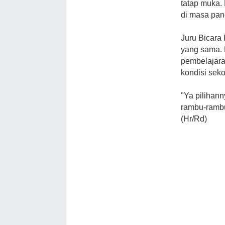
tatap muka.
di masa pan
Juru Bicara
yang sama. 
pembelajara
kondisi sek
"Ya pilihan
rambu-rambu 
(Hr/Rd)