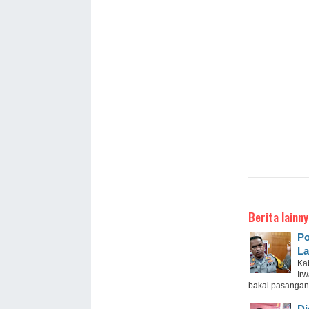
Berita lainny
Po
La
Ka
Ir
bakal pasangan c
Di