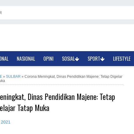
R
ONAL
NASIONAL
OPINI
SOSIAL
SPORT
LIFESTYLE
E
»
SULBAR
»
Corona Meningkat, Dinas Pendidikan Majene: Tetap Digelar
uka
eningkat, Dinas Pendidikan Majene: Tetap
elajar Tatap Muka
, 2021