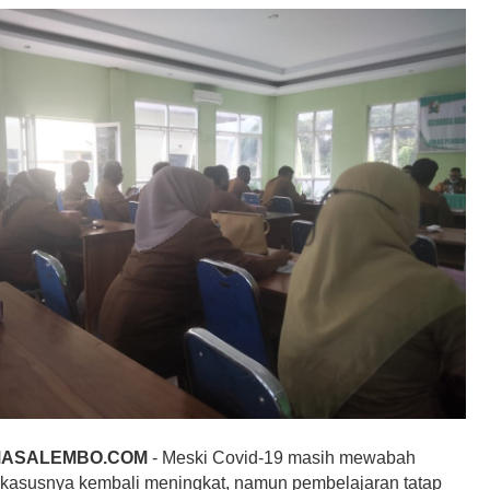
MASALEMBO.COM
- Meski Covid-19 masih mewabah
 kasusnya kembali meningkat, namun pembelajaran tatap