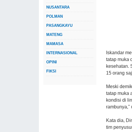
NUSANTARA
POLMAN
PASANGKAYU
MATENG
MAMASA
Iskandar me
INTERNASIONAL
tatap muka 
OPINI
kesehatan. 
FIKSI
15 orang saj
Meski demik
tatap muka a
kondisi di l
rambunya," u
Kata dia, D
tim penyusu