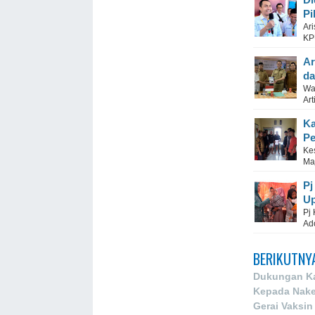
Pi
Ar
KP
Ar
da
Wa
Art
Ka
Pe
Ke
Ma
Pj
Up
Pj
Ad
BERIKUTNY
Dukungan Ka
Kepada Nakes
Gerai Vaksin 