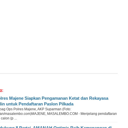
a:
lres Majene Siapkan Pengamanan Ketat dan Rekayasa
lin untuk Pendaftaran Paslon Pilkada
bag Ops Polres Majene, AKP Suparman (Foto:
wan/masalembo.com)MAJENE, MASALEMBO.COM - Menjelang pendaftaran
alon (p ...
dukung 8 Partai, AMANAH Optimis Raih Kemenangan di