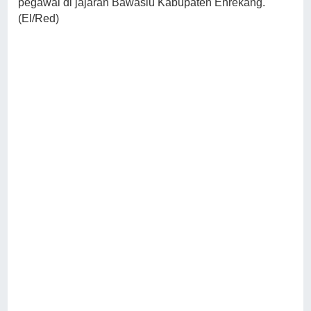
pegawai di jajaran Bawaslu Kabupaten Enrekang.
(El/Red)