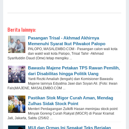
Berita lainnya:
Pasangan Trisal - Akhmad Akhirnya
Memenuhi Syarat Ikut Pilwakot Palopo
PALOPO, MASALEMBO.COM - Pasangan calon wali kota
dan wakil wali kota Palopo, Trisal Tahir -Akhmad
Syarifuddin Daud (Ome) tetap mengiku ...
Bawaslu Majene Petakan TPS Rawan Pemilih,
dari Disabilitas hingga Politik Uang
Yanti Rezki Amaliah (tengah) dan Komisioner Bawaslu
Majene lainnya Edyatma Jawi dan Soyan Ali. (Foto: Irwan
Fals)MAJENE, MASALEMBO.COM ...
Pastikan Stok Migor Curah Aman, Mendag
Zulhas Sidak Stock Point
Menteri Perdagangan Zulkifli Hasan meninjau stock point
Minyak Goreng Curah Rakyat (MGCR) di Pasar Kramat
Jati, Jakarta, Sabtu (25/6/2 ...
MUI dan Ormas Ini Sepakat Teks Berjalan