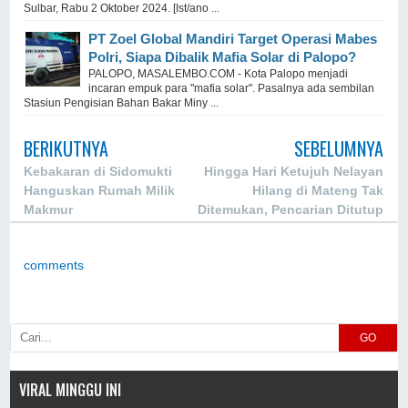
Sulbar, Rabu 2 Oktober 2024. [Ist/ano ...
PT Zoel Global Mandiri Target Operasi Mabes
Polri, Siapa Dibalik Mafia Solar di Palopo?
PALOPO, MASALEMBO.COM - Kota Palopo menjadi
incaran empuk para "mafia solar". Pasalnya ada sembilan
Stasiun Pengisian Bahan Bakar Miny ...
BERIKUTNYA
SEBELUMNYA
Kebakaran di Sidomukti
Hingga Hari Ketujuh Nelayan
Hanguskan Rumah Milik
Hilang di Mateng Tak
Makmur
Ditemukan, Pencarian Ditutup
comments
GO
VIRAL MINGGU INI