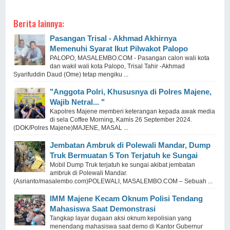
Berita lainnya:
Pasangan Trisal - Akhmad Akhirnya
Memenuhi Syarat Ikut Pilwakot Palopo
PALOPO, MASALEMBO.COM - Pasangan calon wali kota
dan wakil wali kota Palopo, Trisal Tahir -Akhmad
Syarifuddin Daud (Ome) tetap mengiku ...
"Anggota Polri, Khususnya di Polres Majene,
Wajib Netral... "
Kapolres Majene memberi keterangan kepada awak media
di sela Coffee Morning, Kamis 26 September 2024.
(DOK/Polres Majene)MAJENE, MASAL ...
Jembatan Ambruk di Polewali Mandar, Dump
Truk Bermuatan 5 Ton Terjatuh ke Sungai
Mobil Dump Truk terjatuh ke sungai akibat jembatan
ambruk di Polewali Mandar.
(Asrianto/masalembo.com)POLEWALI, MASALEMBO.COM – Sebuah ...
IMM Majene Kecam Oknum Polisi Tendang
Mahasiswa Saat Demonstrasi
Tangkap layar dugaan aksi oknum kepolisian yang
menendang mahasiswa saat demo di Kantor Gubernur