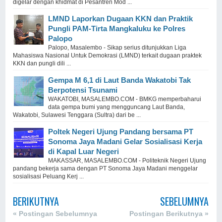
digelar dengan khidmat di Pesantren Mod ...
LMND Laporkan Dugaan KKN dan Praktik
Pungli PAM-Tirta Mangkaluku ke Polres
Palopo
Palopo, Masalembo - Sikap serius ditunjukkan Liga
Mahasiswa Nasional Untuk Demokrasi (LMND) terkait dugaan praktek
KKN dan pungli dili ...
Gempa M 6,1 di Laut Banda Wakatobi Tak
Berpotensi Tsunami
WAKATOBI, MASALEMBO.COM - BMKG memperbaharui
data gempa bumi yang mengguncang Laut Banda,
Wakatobi, Sulawesi Tenggara (Sultra) dari be ...
Poltek Negeri Ujung Pandang bersama PT
Sonoma Jaya Madani Gelar Sosialisasi Kerja
di Kapal Luar Negeri
MAKASSAR, MASALEMBO.COM - Politeknik Negeri Ujung
pandang bekerja sama dengan PT Sonoma Jaya Madani menggelar
sosialisasi Peluang Kerj ...
BERIKUTNYA
SEBELUMNYA
« Postingan Sebelumnya
Postingan Berikutnya »