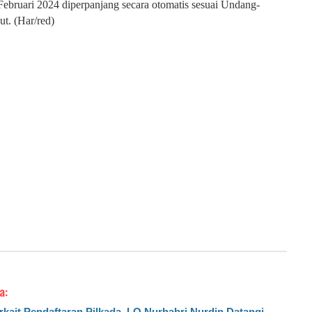
ebruari 2024 diperpanjang secara otomatis sesuai Undang-
ut. (Har/red)
a:
rkait Pendaftaran Pilkada, LO Nurhabri Nurdin Datangi