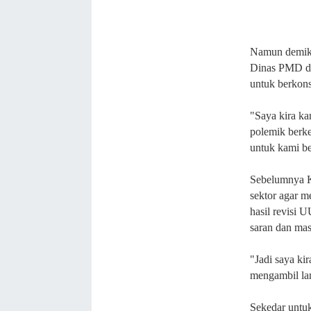
Namun demiki
Dinas PMD d
untuk berkons
"Saya kira ka
polemik berk
untuk kami be
Sebelumnya K
sektor agar m
hasil revisi
saran dan ma
"Jadi saya ki
mengambil lan
Sekedar untu