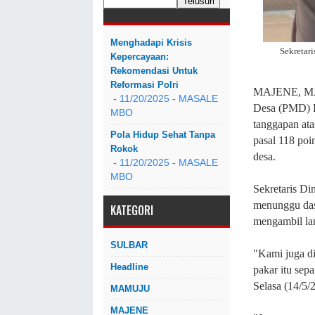
Menghadapi Krisis
Sekretar
Kepercayaan:
Rekomendasi Untuk
Reformasi Polri
MAJENE, MA
- 11/20/2025
- MASALE
Desa (PMD) K
MBO
tanggapan at
Pola Hidup Sehat Tanpa
pasal 118 poi
Rokok
desa.
- 11/20/2025
- MASALE
MBO
Sekretaris D
menunggu dasa
KATEGORI
mengambil lan
SULBAR
"Kami juga di
Headline
pakar itu sepa
Selasa (14/5/
MAMUJU
MAJENE