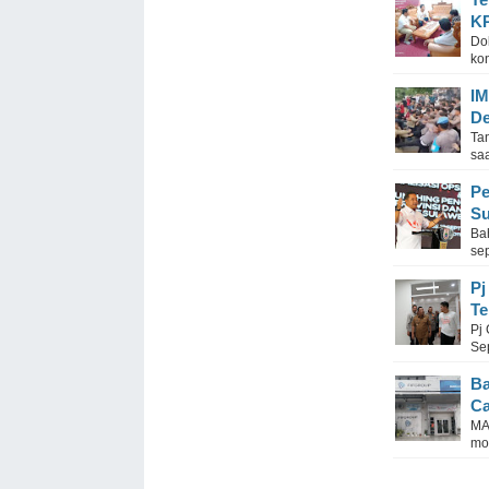
K
Do
ko
IM
De
Ta
saa
Pe
Su
Ba
sep
Pj
Te
Pj
Se
Ba
Ca
MA
mo