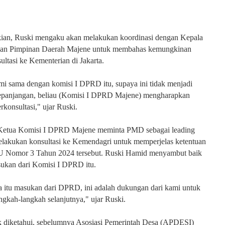
an, Ruski mengaku akan melakukan koordinasi dengan Kepala
an Pimpinan Daerah Majene untuk membahas kemungkinan
ultasi ke Kementerian di Jakarta.
mi sama dengan komisi I DPRD itu, supaya ini tidak menjadi
epanjangan, beliau (Komisi I DPRD Majene) mengharapkan
rkonsultasi," ujar Ruski.
etua Komisi I DPRD Majene meminta PMD sebagai leading
elakukan konsultasi ke Kemendagri untuk memperjelas ketentuan
 UU Nomor 3 Tahun 2024 tersebut. Ruski Hamid menyambut baik
sukan dari Komisi I DPRD itu.
ra itu masukan dari DPRD, ini adalah dukungan dari kami untuk
gkah-langkah selanjutnya," ujar Ruski.
k diketahui, sebelumnya Asosiasi Pemerintah Desa (APDESI)