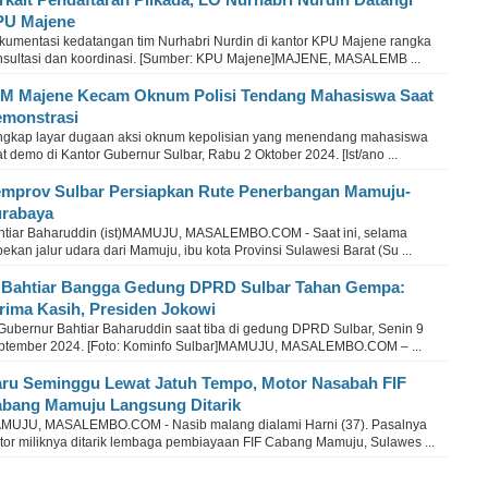
PU Majene
kumentasi kedatangan tim Nurhabri Nurdin di kantor KPU Majene rangka
nsultasi dan koordinasi. [Sumber: KPU Majene]MAJENE, MASALEMB ...
M Majene Kecam Oknum Polisi Tendang Mahasiswa Saat
monstrasi
ngkap layar dugaan aksi oknum kepolisian yang menendang mahasiswa
t demo di Kantor Gubernur Sulbar, Rabu 2 Oktober 2024. [Ist/ano ...
mprov Sulbar Persiapkan Rute Penerbangan Mamuju-
rabaya
htiar Baharuddin (ist)MAMUJU, MASALEMBO.COM - Saat ini, selama
ekan jalur udara dari Mamuju, ibu kota Provinsi Sulawesi Barat (Su ...
 Bahtiar Bangga Gedung DPRD Sulbar Tahan Gempa:
rima Kasih, Presiden Jokowi
 Gubernur Bahtiar Baharuddin saat tiba di gedung DPRD Sulbar, Senin 9
ptember 2024. [Foto: Kominfo Sulbar]MAMUJU, MASALEMBO.COM – ...
ru Seminggu Lewat Jatuh Tempo, Motor Nasabah FIF
bang Mamuju Langsung Ditarik
MUJU, MASALEMBO.COM - Nasib malang dialami Harni (37). Pasalnya
tor miliknya ditarik lembaga pembiayaan FIF Cabang Mamuju, Sulawes ...