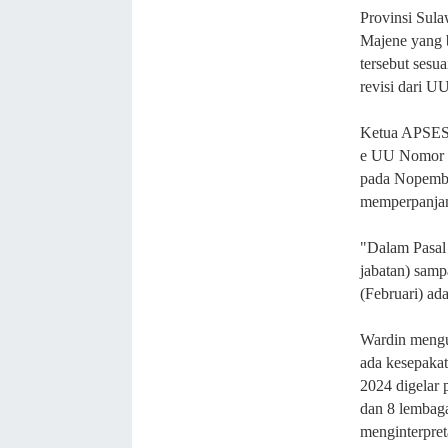
Provinsi Sul
Majene yang 
tersebut sesu
revisi dari U
Ketua APSESI
e UU Nomor 3
pada Nopembe
memperpanjan
"Dalam Pasal
jabatan) sampa
(Februari) ad
Wardin mengu
ada kesepakat
2024 digelar
dan 8 lembaga
menginterpre