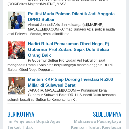
(DOK/Polres Majene)MAJENE, MASAL ...
Politisi Muda Polman Dilantik Jadi Anggota
DPRD Sulbar
Ahmad Junaedi Azis dan keluarga (ist)MAJENE,
MASALEMBO.COM - Ahmad Junaedi Azis, politisi muda
asal Polewali Mandar, resmi dilantik me ...
Hadiri Ritual Pemakaman Obed Nego, Pj
Gubernur Prof Zudan: Sejak Dulu Beliau
Orang Baik
Pj Gubernur Sulbar Prof Zudan Arif Fakrulloh saat
menghadiri Rambu Solo atas berpulangnya mantan anggota DPRD
Sulbar, Obed Nego Deppar ...
Menteri KKP Siap Dorong Investasi Rp200
Miliar di Sulawesi Barat
JAKARTA, MASALEMBO.COM — Kunjungan kerja
Gubernur Sulawesi Barat DR. H. Suhardi Duka bersama
seluruh bupati se-Sulbar ke Kementerian K ...
BERIKUTNYA
SEBELUMNYA
Ini Penjelasan Bupati Agus
Mahasiswa Pasangkayu
Terkait Tidak
Kembali Tuntut Kejelasan