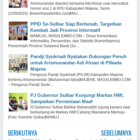
Arismunandar (kanan) bersama Adi Ahsan usai mencabut
nomor urut 1 di KPU Kabupaten Majene, Senin
(23/9/2024). [Irwan/masalembo.com]MAJ ...
PPID Se-Sulbar Siap Berbenah, Targetkan
Kembali Jadi Provinsi Informatif
MAMUJU, MASALEMBO.COM – Dinas Komunikasi,
Informatika, Persandian, dan Statistik (Kominfoperss)
Pemerintah Provinsi Sulawesi Barat (Su ...
Pandji Syukriadi Nyatakan Dukungan Penuh
untuk Arismunandar-Adi Ahsan di Pilkada
Majene
Pengurus Pandji Syukriadi (PS-08) Kabupaten Majene
bertemu Arismunandar. [Muhammad Iqbal]MAJENE, MASALEMBO.COM
– Pengurus Pandji Syukr ...
PJ Gubernur Sulbar Kunjungi Markas HMI,
Sampaikan Permintaan Maaf
Pj Gubernur Sulbar Bahtiar Baharuddin (ujung kanan) saat
berkunjung ke Markas HMI Cabang Manakarra Mamuju.
[Foto: Kominfo Sulbar]MAMUJ ...
BERIKUTNYA
SEBELUMNYA