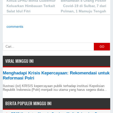
Ketua DPRD Minta Gubernur
Bertambah 8 Orang Positif
Keluarkan Himbauan Terkait
Covid-19 di Sulbar, 7 dari
Salat Idul Fitri
Polman, 1 Mamuju Tengah
comments
GO
VIRAL MINGGU INI
Menghadapi Krisis Kepercayaan: Rekomendasi untuk
Reformasi Polri
Ilustrasi (ist) KRISIS kepercayaan publik terhadap institusi Kepolisian
Republik Indonesia (Polri) menjadi isu utama yang harus segera diata...
BERITA POPULER MINGGU INI