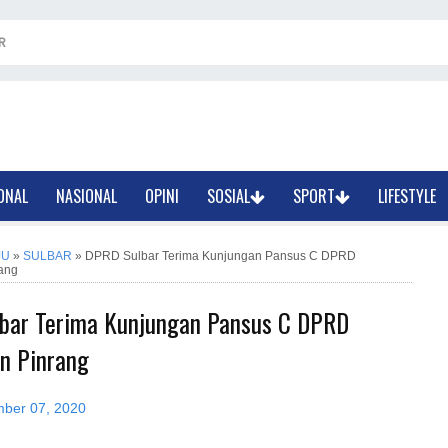
R
ONAL
NASIONAL
OPINI
SOSIAL
SPORT
LIFESTYLE
JU
»
SULBAR
»
DPRD Sulbar Terima Kunjungan Pansus C DPRD
ang
bar Terima Kunjungan Pansus C DPRD
n Pinrang
mber 07, 2020