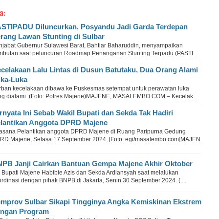
a:
STIPADU Diluncurkan, Posyandu Jadi Garda Terdepan
rang Lawan Stunting di Sulbar
njabat Gubernur Sulawesi Barat, Bahtiar Baharuddin, menyampaikan
mbutan saat peluncuran Roadmap Penanganan Stunting Terpadu (PASTI ...
celakaan Lalu Lintas di Dusun Batutaku, Dua Orang Alami
ka-Luka
rban kecelakaan dibawa ke Puskesmas setempat untuk perawatan luka
ng dialami. (Foto: Polres Majene)MAJENE, MASALEMBO.COM – Kecelak ...
rnyata Ini Sebab Wakil Bupati dan Sekda Tak Hadiri
lantikan Anggota DPRD Majene
asana Pelantikan anggota DPRD Majene di Ruang Paripurna Gedung
RD Majene, Selasa 17 September 2024. [Foto: egi/masalembo.com]MAJEN
PB Janji Cairkan Bantuan Gempa Majene Akhir Oktober
s Bupati Majene Habibie Azis dan Sekda Ardiansyah saat melalukan
rdinasi dengan pihak BNPB di Jakarta, Senin 30 September 2024. ( ...
mprov Sulbar Sikapi Tingginya Angka Kemiskinan Ekstrem
ngan Program