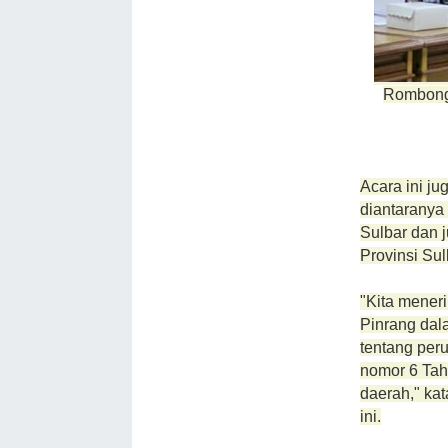
Rombong
Acara ini ju
diantaranya 
Sulbar dan 
Provinsi Sul
"Kita mene
Pinrang dala
tentang per
nomor 6 Tah
daerah," ka
ini.