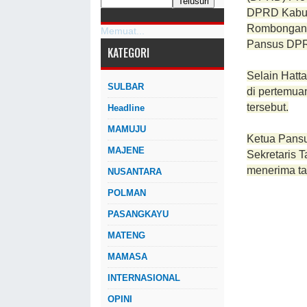
DPRD Kabupa
Rombongan 
Memuat...
Pansus DPR
KATEGORI
Selain Hatt
SULBAR
di pertemua
tersebut.
Headline
MAMUJU
Ketua Pans
MAJENE
Sekretaris 
menerima ta
NUSANTARA
POLMAN
PASANGKAYU
MATENG
MAMASA
INTERNASIONAL
OPINI