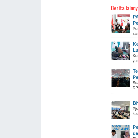
Berita lainny
PA
Pe
Pe
sa
Ke
Lu
Ko
ya
Te
Pe
Su
DP
...
BN
Pj
koo
Pe
de