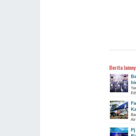
Berita lainny
Ba
hi
Ya
Ed
Fa
Ka
Ba
Air
Pj
Bi