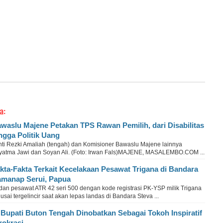
a:
waslu Majene Petakan TPS Rawan Pemilih, dari Disabilitas
ngga Politik Uang
nti Rezki Amaliah (tengah) dan Komisioner Bawaslu Majene lainnya
yatma Jawi dan Soyan Ali. (Foto: Irwan Fals)MAJENE, MASALEMBO.COM ...
kta-Fakta Terkait Kecelakaan Pesawat Trigana di Bandara
manap Serui, Papua
dan pesawat ATR 42 seri 500 dengan kode registrasi PK-YSP milik Trigana
 usai tergelincir saat akan lepas landas di Bandara Steva ...
 Bupati Buton Tengah Dinobatkan Sebagai Tokoh Inspiratif
rokrasi