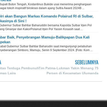
 Bupati Buton Tengah, Kostantinus Bukide usai menerima penghargaan
agai tokoh inspiratif birokrasi dalam ajang Sultra Award 2024B ...
lri akan Bangun Markas Komando Polairud RI di Sulbar,
kasinya di Sini !
 Gubernur Sulbar Bahtiar Baharuddin bersama Kapolda Sulbar Irjen Pol
ng Ginanjar dan KakorPolairud Irjen Pol Yassin Kosasih saat ...
bar Baik, Penyebrangan Mamuju-Balikpapan Dua Kali
epekan
jabat Gubernur Sulbar Bahtiar Baharudin saat mengunjungi pelabuhan
nyeberangan Simboro, Mamuju, Senin 9 September 2024. [Foto: Kom ...
A
SEBELUMNYA
ntitas Terduga Pembunuh
Tim Patma-Lukman Yakin Menang 75
mas Laira
Persen di Kecamatan Ulumanda