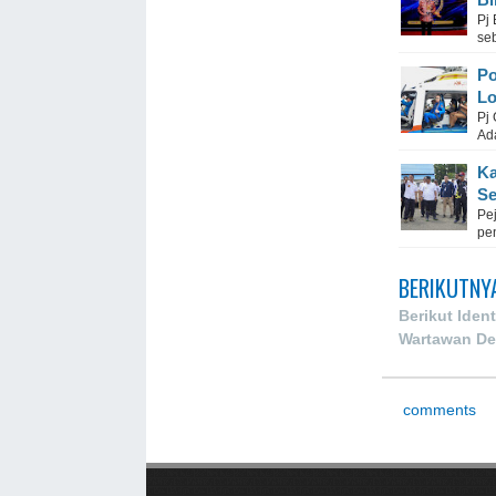
Pj
seb
Po
Lo
Pj
Ada
Ka
S
Pe
pe
BERIKUTNY
Berikut Ide
Wartawan De
comments