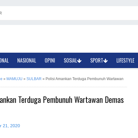
R
ONAL
NASIONAL
OPINI
SOSIAL
SPORT
LIFESTYLE
ne
»
MAMUJU
»
SULBAR
»
Polisi Amankan Terduga Pembunuh Wartawan
mankan Terduga Pembunuh Wartawan Demas
r 21, 2020