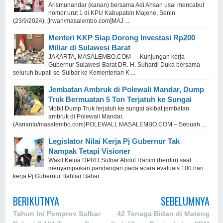
Arismunandar (kanan) bersama Adi Ahsan usai mencabut
nomor urut 1 di KPU Kabupaten Majene, Senin
(23/9/2024). [Irwan/masalembo.com]MAJ ...
Menteri KKP Siap Dorong Investasi Rp200
Miliar di Sulawesi Barat
JAKARTA, MASALEMBO.COM — Kunjungan kerja
Gubernur Sulawesi Barat DR. H. Suhardi Duka bersama
seluruh bupati se-Sulbar ke Kementerian K ...
Jembatan Ambruk di Polewali Mandar, Dump
Truk Bermuatan 5 Ton Terjatuh ke Sungai
Mobil Dump Truk terjatuh ke sungai akibat jembatan
ambruk di Polewali Mandar.
(Asrianto/masalembo.com)POLEWALI, MASALEMBO.COM – Sebuah ...
Legislator Nilai Kerja Pj Gubernur Tak
Nampak Tetapi Visioner
Wakil Ketua DPRD Sulbar Abdul Rahim (berdiri) saat
menyampaikan pandangan pada acara evaluais 100 hari
kerja Pj Gubernur Bahtiar Bahar ...
BERIKUTNYA
SEBELUMNYA
Tahun Ini Pemprov Sulbar
42 Tenaga Bidan di Mateng