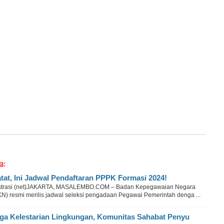
a:
tat, Ini Jadwal Pendaftaran PPPK Formasi 2024!
ustrasi (net)JAKARTA, MASALEMBO.COM – Badan Kepegawaian Negara
KN) resmi merilis jadwal seleksi pengadaan Pegawai Pemerintah denga ...
ga Kelestarian Lingkungan, Komunitas Sahabat Penyu