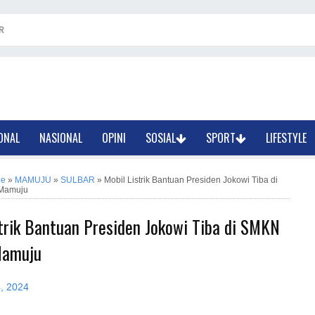
R
ONAL
NASIONAL
OPINI
SOSIAL
SPORT
LIFESTYLE
ne
»
MAMUJU
»
SULBAR
»
Mobil Listrik Bantuan Presiden Jokowi Tiba di
Mamuju
trik Bantuan Presiden Jokowi Tiba di SMKN
Mamuju
4, 2024