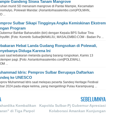
mpie Gandeng Siswa Tanam Mangrove
luhan murid SD menanam mangrove di Pantai Mampie, Kecamatan
nomulyo, Polewali Mandar. (Asrianto/masalembo.com)POLMAN,
 ...
mprov Sulbar Sikapi Tingginya Angka Kemiskinan Ekstrem
ngan Program
 Gubernur Bahtiar Baharuddin (kiri) dengan Kepala BPS Sulbar Tina
hyufitri. [Foto: Kominfo Sulbar]MAMUJU, MASALEMBO.COM - Badan Pu ...
bakaran Hebat Landa Gudang Rongsokan di Polewali,
nyebanya Diduga Karena Ini
tuasi saat kebakaran melanda gudang barang rongsokan, Kamis 13
ptemper pagi. [Foto: Asrianto/masalembo.com]POLEWALI,
M ...
hammad Idris: Pemprov Sulbar Berupaya Daftarkan
andeq ke UNESCO
kprov Muhammad Idris saat melepas peserta Sandeq Heritage Festival
lbar 2024 pada etape kelima, yang mengelilingi Pulau Karampuang ...
A
SEBELUMNYA
ahardika Kembalikan
Kapolda Sulbar-Pj Gubernur Apresiasi
ran" di Tiga Parpol
Kolaborasi Amankan Kunjungan