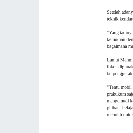
Setelah adany
teknik kendar
"Yang tadinya
kemudian deng
bagaimana mek
Lanjut Mahmud
fokus digunak
berpenggerak 
"Tentu mobil 
praktikum saj
mengemudi ka
pilihan. Pelaj
memilih untuk