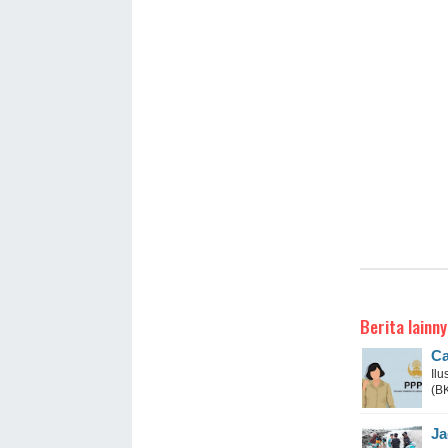
Berita lainny
Ca
Il
(B
Ja