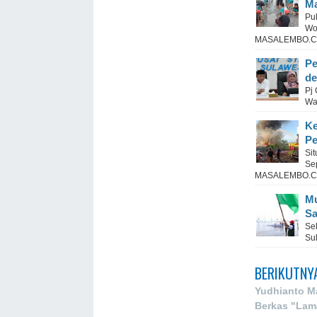
Ma
Pu
Wo
MASALEMBO.CO
Pe
de
Pj
Wa
Ke
Pe
Si
Se
MASALEMBO.CO
Mu
S
Se
Su
BERIKUTNY
Yudhianto M
Berkas "Lama