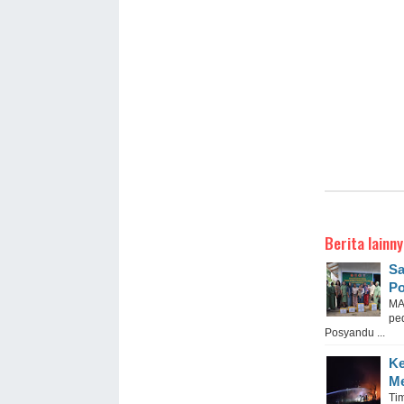
Berita lainny
Sa
Po
MA
pe
Posyandu ...
Ke
Me
Ti