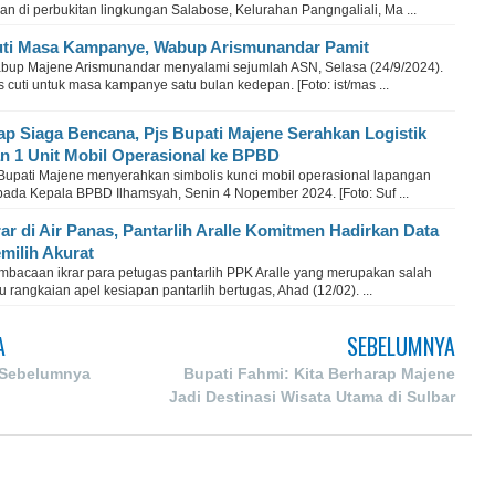
an di perbukitan lingkungan Salabose, Kelurahan Pangngaliali, Ma ...
ti Masa Kampanye, Wabup Arismunandar Pamit
bup Majene Arismunandar menyalami sejumlah ASN, Selasa (24/9/2024).
s cuti untuk masa kampanye satu bulan kedepan. [Foto: ist/mas ...
ap Siaga Bencana, Pjs Bupati Majene Serahkan Logistik
n 1 Unit Mobil Operasional ke BPBD
 Bupati Majene menyerahkan simbolis kunci mobil operasional lapangan
pada Kepala BPBD Ilhamsyah, Senin 4 Nopember 2024. [Foto: Suf ...
rar di Air Panas, Pantarlih Aralle Komitmen Hadirkan Data
milih Akurat
mbacaan ikrar para petugas pantarlih PPK Aralle yang merupakan salah
u rangkaian apel kesiapan pantarlih bertugas, Ahad (12/02). ...
A
SEBELUMNYA
 Sebelumnya
Bupati Fahmi: Kita Berharap Majene
Jadi Destinasi Wisata Utama di Sulbar