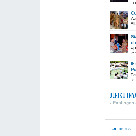
lah
Cu
Wa
Ari
Si
da
Pj
ke
Ik
Pe
Pe
sat
BERIKUTNY
« Postingan
comments