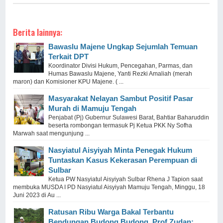
Berita lainnya:
Bawaslu Majene Ungkap Sejumlah Temuan
Terkait DPT
Koordinator Divisi Hukum, Pencegahan, Parmas, dan
Humas Bawaslu Majene, Yanti Rezki Amaliah (merah
maron) dan Komisioner KPU Majene. ( ...
Masyarakat Nelayan Sambut Positif Pasar
Murah di Mamuju Tengah
Penjabat (Pj) Gubernur Sulawesi Barat, Bahtiar Baharuddin
beserta rombongan termasuk Pj Ketua PKK Ny Sofha
Marwah saat mengunjung ...
Nasyiatul Aisyiyah Minta Penegak Hukum
Tuntaskan Kasus Kekerasan Perempuan di
Sulbar
Ketua PW Nasyiatul Aisyiyah Sulbar Rhena J Tapion saat
membuka MUSDA I PD Nasyiatul Aisyiyah Mamuju Tengah, Minggu, 18
Juni 2023 di Au ...
Ratusan Ribu Warga Bakal Terbantu
Bendungan Budong Budong, Prof Zudan: