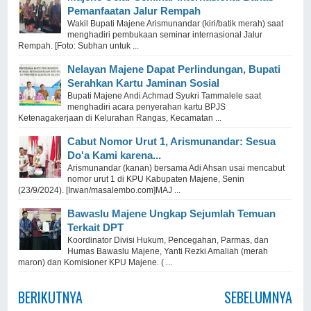
Pemanfaatan Jalur Rempah
Wakil Bupati Majene Arismunandar (kiri/batik merah) saat
menghadiri pembukaan seminar internasional Jalur
Rempah. [Foto: Subhan untuk ...
Nelayan Majene Dapat Perlindungan, Bupati
Serahkan Kartu Jaminan Sosial
Bupati Majene Andi Achmad Syukri Tammalele saat
menghadiri acara penyerahan kartu BPJS
Ketenagakerjaan di Kelurahan Rangas, Kecamatan ...
Cabut Nomor Urut 1, Arismunandar: Sesua
Do'a Kami karena...
Arismunandar (kanan) bersama Adi Ahsan usai mencabut
nomor urut 1 di KPU Kabupaten Majene, Senin
(23/9/2024). [Irwan/masalembo.com]MAJ ...
Bawaslu Majene Ungkap Sejumlah Temuan
Terkait DPT
Koordinator Divisi Hukum, Pencegahan, Parmas, dan
Humas Bawaslu Majene, Yanti Rezki Amaliah (merah
maron) dan Komisioner KPU Majene. ( ...
BERIKUTNYA
SEBELUMNYA