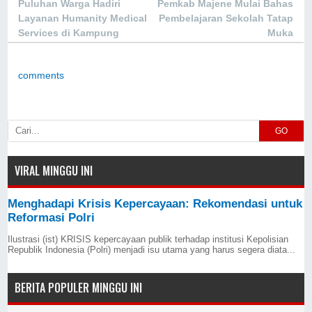
Puluhan Warga Hadiri
Pemkab Majene Mulai Bahas
Layanan Humanity Medical
Pembelajaran Sekolah Tatap
Services di Kampung
Muka
Pandang Makassar
comments
GO
VIRAL MINGGU INI
Menghadapi Krisis Kepercayaan: Rekomendasi untuk
Reformasi Polri
Ilustrasi (ist) KRISIS kepercayaan publik terhadap institusi Kepolisian
Republik Indonesia (Polri) menjadi isu utama yang harus segera diata...
BERITA POPULER MINGGU INI