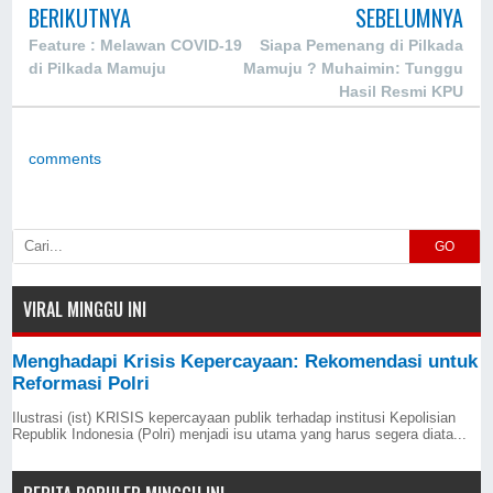
BERIKUTNYA
SEBELUMNYA
Feature : Melawan COVID-19
Siapa Pemenang di Pilkada
di Pilkada Mamuju
Mamuju ? Muhaimin: Tunggu
Hasil Resmi KPU
comments
GO
VIRAL MINGGU INI
Menghadapi Krisis Kepercayaan: Rekomendasi untuk
Reformasi Polri
Ilustrasi (ist) KRISIS kepercayaan publik terhadap institusi Kepolisian
Republik Indonesia (Polri) menjadi isu utama yang harus segera diata...