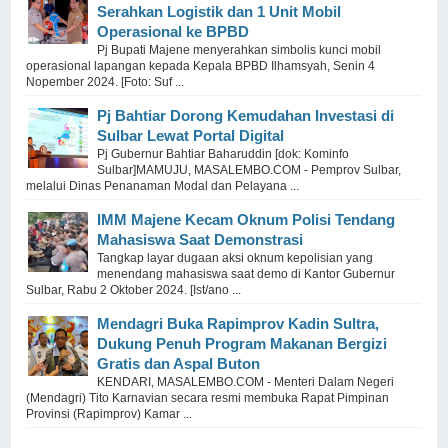
Serahkan Logistik dan 1 Unit Mobil
Operasional ke BPBD
Pj Bupati Majene menyerahkan simbolis kunci mobil
operasional lapangan kepada Kepala BPBD Ilhamsyah, Senin 4
Nopember 2024. [Foto: Suf ...
Pj Bahtiar Dorong Kemudahan Investasi di
Sulbar Lewat Portal Digital
Pj Gubernur Bahtiar Baharuddin [dok: Kominfo
Sulbar]MAMUJU, MASALEMBO.COM - Pemprov Sulbar,
melalui Dinas Penanaman Modal dan Pelayana ...
IMM Majene Kecam Oknum Polisi Tendang
Mahasiswa Saat Demonstrasi
Tangkap layar dugaan aksi oknum kepolisian yang
menendang mahasiswa saat demo di Kantor Gubernur
Sulbar, Rabu 2 Oktober 2024. [Ist/ano ...
Mendagri Buka Rapimprov Kadin Sultra,
Dukung Penuh Program Makanan Bergizi
Gratis dan Aspal Buton
KENDARI, MASALEMBO.COM - Menteri Dalam Negeri
(Mendagri) Tito Karnavian secara resmi membuka Rapat Pimpinan
Provinsi (Rapimprov) Kamar ...