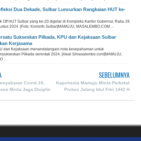
fleksi Dua Dekade, Sulbar Luncurkan Rangkaian HUT ke-
ck Off HUT Sulbar yang ke-20 digelar di Kompleks Kantor Gubernur, Rabu 28
ustus 2024. [Foto: Kominfo Sulbar]MAMUJU, MASALEMBO.COM ...
rsatu Sukseskan Pilkada, KPU dan Kejaksaan Sulbar
kan Kerjasama
U dan Kejaksaan menandatangani nota kesepahaman untuk
nyukseskan Pilkada serentak 2024. [Awal S/masalembo.com]MAMUJU,
 ...
A
SEBELUMNYA
Penyebaran Covid-19,
Kapolresta Mamuju Minta Perketat
ene Minta Jaga Disiplin
Prokes Jelang Idul Fitri 1442 H