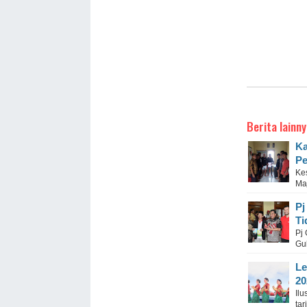
Berita lainny
Ka
Pe
Ke
Ma
Pj
Ti
Pj 
Gu
Le
20
Il
tar