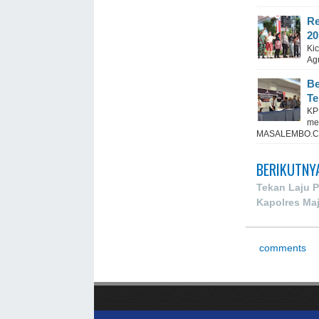
Re
20
Ki
Ag
Be
Te
KP
me
MASALEMBO.CO
BERIKUTNY
Tekan Laju 
Kapolres Maj
comments