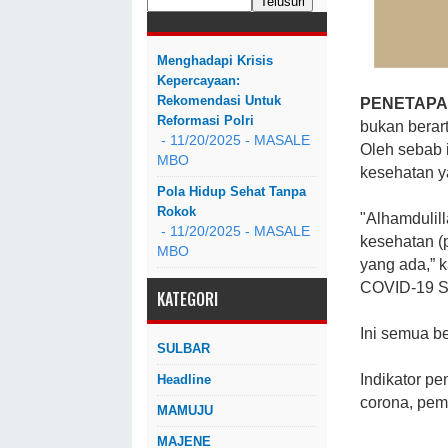
Menghadapi Krisis
Kepercayaan:
Rekomendasi Untuk
PENETAP
Reformasi Polri
bukan berart
- 11/20/2025
- MASALE
Oleh sebab 
MBO
kesehatan y
Pola Hidup Sehat Tanpa
Rokok
"Alhamdulil
- 11/20/2025
- MASALE
kesehatan (p
MBO
yang ada,” 
COVID-19 Su
KATEGORI
Ini semua b
SULBAR
Indikator p
Headline
corona, pem
MAMUJU
MAJENE