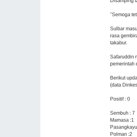
Disamping 
"Semoga tet
Sulbar masuk
rasa gembira
takabur.
Safaruddin 
pemerintah
Berikut upd
(data Dinkes
Positif : 0
Sembuh : 7
Mamasa :1
Pasangkayu
Polman :2