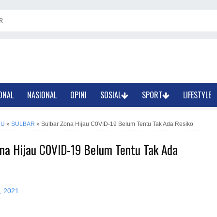
R
ONAL
NASIONAL
OPINI
SOSIAL
SPORT
LIFESTYLE
JU
»
SULBAR
»
Sulbar Zona Hijau C0VID-19 Belum Tentu Tak Ada Resiko
ona Hijau C0VID-19 Belum Tentu Tak Ada
, 2021