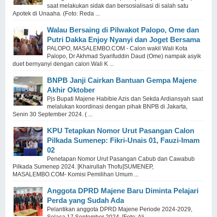
saat melakukan sidak dan bersosialisasi di salah satu
Apotek di Unaaha. (Foto: Reda ...
Walau Bersaing di Pilwakot Palopo, Ome dan
Putri Dakka Enjoy Nyanyi dan Joget Bersama
PALOPO, MASALEMBO.COM - Calon wakil Wali Kota
Palopo, Dr Akhmad Syarifuddin Daud (Ome) nampak asyik
duet bernyanyi dengan calon Wali K ...
BNPB Janji Cairkan Bantuan Gempa Majene
Akhir Oktober
Pjs Bupati Majene Habibie Azis dan Sekda Ardiansyah saat
melalukan koordinasi dengan pihak BNPB di Jakarta,
Senin 30 September 2024. ( ...
KPU Tetapkan Nomor Urut Pasangan Calon
Pilkada Sumenep: Fikri-Unais 01, Fauzi-Imam
02
Penetapan Nomor Urut Pasangan Cabub dan Cawabub
Pilkada Sumenep 2024. [Khairullah Thofu]SUMENEP,
MASALEMBO.COM- Komisi Pemilihan Umum ...
Anggota DPRD Majene Baru Diminta Pelajari
Perda yang Sudah Ada
Pelantikan anggota DPRD Majene Periode 2024-2029,