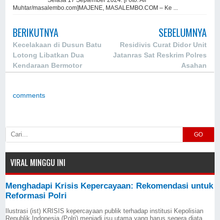
Selasa 17 September 2024. [Foto: Ali
Muhtar/masalembo.com]MAJENE, MASALEMBO.COM – Ke ...
BERIKUTNYA
SEBELUMNYA
Kecelakaan di Dusun Batu
Residivis Curat Didor Unit
Lotong Libatkan Dua
Jatanras Sat Reskrim Polres
Kendaraan Bermotor
Asahan
comments
GO
VIRAL MINGGU INI
Menghadapi Krisis Kepercayaan: Rekomendasi untuk
Reformasi Polri
Ilustrasi (ist) KRISIS kepercayaan publik terhadap institusi Kepolisian
Republik Indonesia (Polri) menjadi isu utama yang harus segera diata...