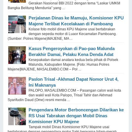
Gerakan Nasional BBI 2022 dengan tema “Laskar UMKM
Bangka Belitung Mendunia” yang ...
Perjalanan Dinas ke Mamuju, Komisioner KPU
Majene Terlibat Kecelakaan di Pamboang
Kolase foto mobil dinas KPU Majene usai bertabrakan
dengan sepeda motor di Luaor Kecamatan Pamboang.
(Sumber: Polres Majene)MAJENE, MA ...
Kasus Pengeroyokan di Pao-pao Malunda
Berakhir Damai, Pelaku Kena Denda Adat
Kesepakatan damai anatara kedua bela pihak di Polsek
Malunda, Kabupaten Majene. [Foto: Humas Polres
Majene]MAJENE, MASALEMBO.COM – Pol ...
Paslon Trisal -Akhmad Dapat Nomor Urut 4,
Ini Maknanya
PALOPO, MASALEMBO.COM – Pasangan calon wali kota
dan wakil wali Kota Palopo, Trisal Tahir dan Akhmad
Syarifudin Daud (Ome) resmi menda ...
Pengendara Motor Berboncengan Dilarikan ke
RS Usai Tabrakan dengan Mobil Dinas
Komisioner KPU Majene
Tampak mobil Dinas Komisioner KPU Majene usai
bertabrakan dengan pengendara motor Satri berwarna hitam-merah