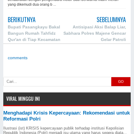
yang dikemudi dua orang b ...
BERIKUTNYA
SEBELUMNYA
Bupati Pasangkayu Bakal
Antisipasi Aksi Balap Liar,
Bangun Rumah Tahfidz
Sabhara Polres Majene Gencar
Qur'an di Tiap Kecamatan
Gelar Patroli
comments
GO
VIRAL MINGGU INI
Menghadapi Krisis Kepercayaan: Rekomendasi untuk
Reformasi Polri
Ilustrasi (ist) KRISIS kepercayaan publik terhadap institusi Kepolisian
Republik Indonesia (Polri) menjadi isu utama yang harus segera diata...