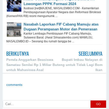
Lowongan PPPK Formasi 2024
Ilustrasi [net]MAJENE, MASALEMBO.COM - Kementerian
Pendayagunaan Aparatur Negara dan Reformasi Birokrasi
(KemenPAN RB) resmi mengumumk ...
Nasabah Laporkan FIF Cabang Mamuju atas
Dugaan Perampasan Motor dan Pemerasan
Kantor Lembaga Pembiayaan FIF Cabang Mamuju,
Sulawesi Barat. (Awal S/masalembo.com) MAMUJU,
MASALEMBO.ID – Seorang ibu rumah tangga be ...
BERIKUTNYA
SEBELUMNYA
Pemda Anggarkan Beasiswa
Bupati Imbau Nelayan di
Samatau Senilai Rp 1 Miliar
Buteng untuk Tidak Lagi Bom
untuk Mahasiswa Asal
Ikan
Buteng
comments
GO