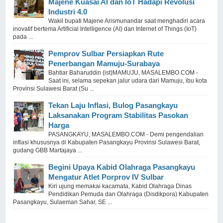
Majene Kuasai AI dan IoT Hadapi Revolusi
Industri 4.0
Wakil bupati Majene Arismunandar saat menghadiri acara
inovatif bertema Artificial Intelligence (AI) dan Internet of Things (IoT)
pada ...
Pemprov Sulbar Persiapkan Rute
Penerbangan Mamuju-Surabaya
Bahtiar Baharuddin (ist)MAMUJU, MASALEMBO.COM -
Saat ini, selama sepekan jalur udara dari Mamuju, ibu kota
Provinsi Sulawesi Barat (Su ...
Tekan Laju Inflasi, Bulog Pasangkayu
Laksanakan Program Stabilitas Pasokan
Harga
PASANGKAYU, MASALEMBO.COM - Demi pengendalian
inflasi khususnya di Kabupaten Pasangkayu Provinsi Sulawesi Barat,
gudang GBB Martajaya ...
Begini Upaya Kabid Olahraga Pasangkayu
Mengatur Atlet Porprov IV Sulbar
Kiri ujung memakai kacamata, Kabid Olahraga Dinas
Pendidikan Pemuda dan Olahraga (Disdikpora) Kabupaten
Pasangkayu, Sulaeman Sahar, SE ...