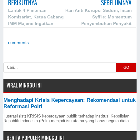
BERIKUTNYA
SEBELUMNYA
Lantik 4 Pimpinan
Hari Anti Korupsi Seduni, Imam
Komisariat, Ketua Cabang
Syfi'ie: Momentum
IMM Majene Ingatkan
Penyembuhan Penyakit
Kepedulian Sosial Kader
Negara
comments
GO
VIRAL MINGGU INI
Menghadapi Krisis Kepercayaan: Rekomendasi untuk
Reformasi Polri
Ilustrasi (ist) KRISIS kepercayaan publik terhadap institusi Kepolisian
Republik Indonesia (Polri) menjadi isu utama yang harus segera diata...
BERITA POPULER MINGGU INI