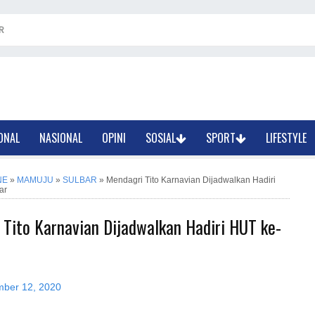
R
ONAL
NASIONAL
OPINI
SOSIAL
SPORT
LIFESTYLE
NE
»
MAMUJU
»
SULBAR
»
Mendagri Tito Karnavian Dijadwalkan Hadiri
ar
Tito Karnavian Dijadwalkan Hadiri HUT ke-
mber 12, 2020