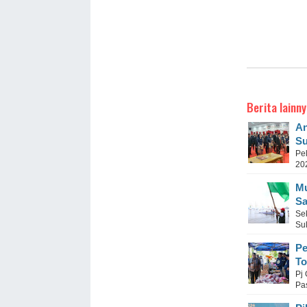
Berita lainny
An
Su
Pe
20
Mu
S
Se
Su
Pe
To
Pj
Pa