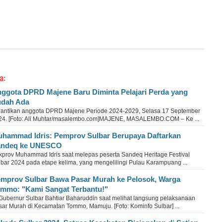
a:
ggota DPRD Majene Baru Diminta Pelajari Perda yang
dah Ada
lantikan anggota DPRD Majene Periode 2024-2029, Selasa 17 September
24. [Foto: Ali Muhtar/masalembo.com]MAJENE, MASALEMBO.COM – Ke ...
hammad Idris: Pemprov Sulbar Berupaya Daftarkan
andeq ke UNESCO
kprov Muhammad Idris saat melepas peserta Sandeq Heritage Festival
lbar 2024 pada etape kelima, yang mengelilingi Pulau Karampuang ...
mprov Sulbar Bawa Pasar Murah ke Pelosok, Warga
mmo: "Kami Sangat Terbantu!"
 Gubernur Sulbar Bahtiar Baharuddin saat melihat langsung pelaksanaan
sar Murah di Kecamatan Tommo, Mamuju. [Foto: Kominfo Sulbar] ...