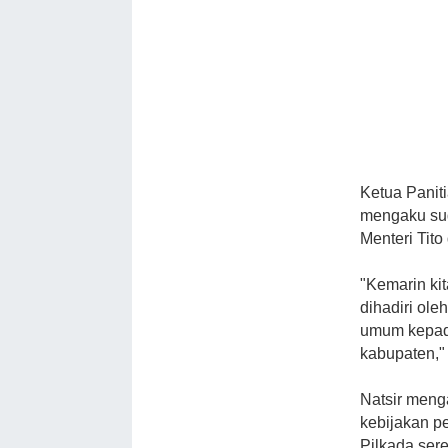
Ketua Panit
mengaku su
Menteri Tito
"Kemarin ki
dihadiri ole
umum kepada
kabupaten," 
Natsir meng
kebijakan p
Pilkada ser