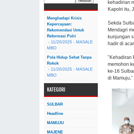
kehadirian m
Kapolri itu,
Menghadapi Krisis
Sekda Sulba
Kepercayaan:
Mendagri me
Rekomendasi Untuk
Reformasi Polri
kunjungan s
- 11/20/2025
- MASALE
hadir di aca
MBO
"Kehadiran 
Pola Hidup Sehat Tanpa
Rokok
memohon kes
- 11/20/2025
- MASALE
ke-16 Sulba
MBO
di Mamuju,"
KATEGORI
SULBAR
Headline
MAMUJU
MAJENE