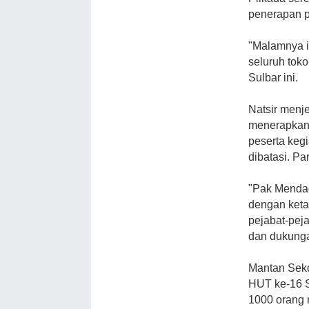
penerapan p
"Malamnya i
seluruh tok
Sulbar ini.
Natsir menj
menerapkan 
peserta keg
dibatasi. Pa
"Pak Mendag
dengan keta
pejabat-peja
dan dukungan
Mantan Sekd
HUT ke-16 S
1000 orang