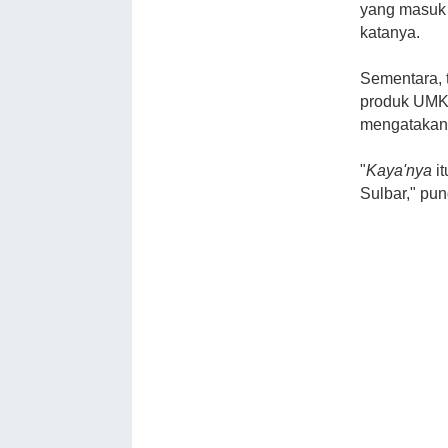
yang masuk 
katanya.
Sementara, 
produk UMKM
mengatakan 
"
Kaya'nya
it
Sulbar," pun