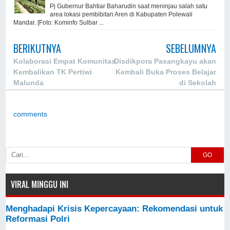
Pj Gubernur Bahtiar Baharudin saat meninjau salah satu
area lokasi pembibitan Aren di Kabupaten Polewali
Mandar. [Foto: Kominfo Sulbar ...
BERIKUTNYA
SEBELUMNYA
Kolaborasi Empat Komunitas
Disdikpora Pasangkayu akan
Kembalikan TK Pertiwi
Kembali Buka Proses Belajar
Malunda
di Sekolah
comments
GO
VIRAL MINGGU INI
Menghadapi Krisis Kepercayaan: Rekomendasi untuk
Reformasi Polri