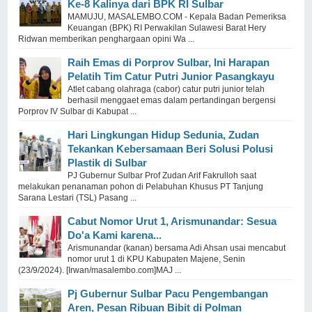
Ke-8 Kalinya dari BPK RI Sulbar
MAMUJU, MASALEMBO.COM - Kepala Badan Pemeriksa
Keuangan (BPK) RI Perwakilan Sulawesi Barat Hery
Ridwan memberikan penghargaan opini Wa ...
Raih Emas di Porprov Sulbar, Ini Harapan
Pelatih Tim Catur Putri Junior Pasangkayu
Atlet cabang olahraga (cabor) catur putri junior telah
berhasil menggaet emas dalam pertandingan bergensi
Porprov IV Sulbar di Kabupat ...
Hari Lingkungan Hidup Sedunia, Zudan
Tekankan Kebersamaan Beri Solusi Polusi
Plastik di Sulbar
PJ Gubernur Sulbar Prof Zudan Arif Fakrulloh saat
melakukan penanaman pohon di Pelabuhan Khusus PT Tanjung
Sarana Lestari (TSL) Pasang ...
Cabut Nomor Urut 1, Arismunandar: Sesua
Do'a Kami karena...
Arismunandar (kanan) bersama Adi Ahsan usai mencabut
nomor urut 1 di KPU Kabupaten Majene, Senin
(23/9/2024). [Irwan/masalembo.com]MAJ ...
Pj Gubernur Sulbar Pacu Pengembangan
Aren, Pesan Ribuan Bibit di Polman